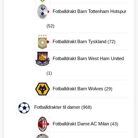
produkter
Fotballdrakt Barn Tottenham Hotspur
52
52
produkter
72
Fotballdrakt Barn Tyskland
72
produkter
Fotballdrakt Barn West Ham United
1
1
produkt
29
Fotballdrakt Barn Wolves
29
produkter
968
Fotballdrakter til damer
968
produkter
43
Fotballdrakt Dame AC Milan
43
produkter