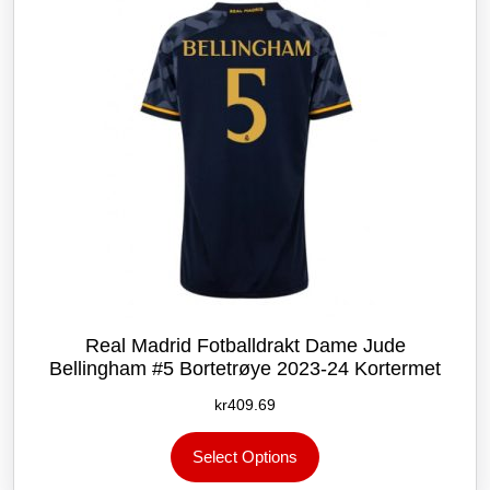
velges
på
produktsiden
Real Madrid Fotballdrakt Dame Jude
Bellingham #5 Bortetrøye 2023-24 Kortermet
kr
409.69
Dette
Select Options
produktet
har