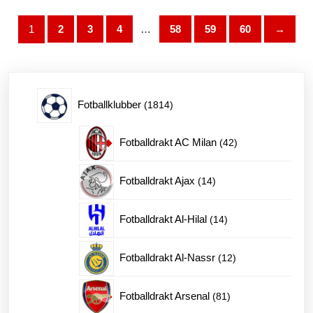
Alternativene
kan
1
2
3
4
…
58
59
60
→
velges
på
produktsiden
1814
Fotballklubber
1814
produkter
42
Fotballdrakt AC Milan
42
produkter
14
Fotballdrakt Ajax
14
produkter
14
Fotballdrakt Al-Hilal
14
produkter
12
Fotballdrakt Al-Nassr
12
produkter
81
Fotballdrakt Arsenal
81