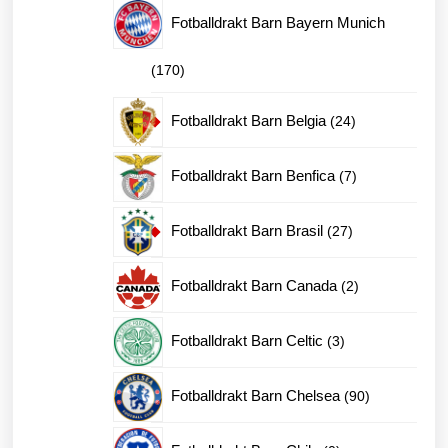
produkter
Fotballdrakt Barn Bayern Munich
170
170
produkter
24
Fotballdrakt Barn Belgia
24
produkter
7
Fotballdrakt Barn Benfica
7
produkter
27
Fotballdrakt Barn Brasil
27
produkter
2
Fotballdrakt Barn Canada
2
produkter
3
Fotballdrakt Barn Celtic
3
produkter
90
Fotballdrakt Barn Chelsea
90
produkter
0