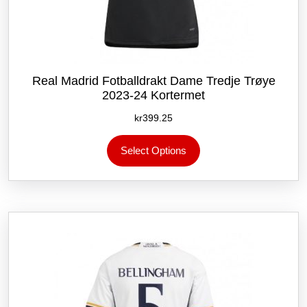
Real Madrid Fotballdrakt Dame Tredje Trøye
2023-24 Kortermet
kr
399.25
Dette
Select Options
produktet
har
flere
varianter.
Alternativene
kan
velges
på
produktsiden