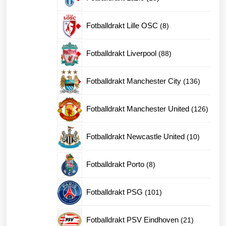
produkter
8
Fotballdrakt Lille OSC
8
produkter
88
Fotballdrakt Liverpool
88
produkter
136
Fotballdrakt Manchester City
136
produkte
126
Fotballdrakt Manchester United
126
produk
10
Fotballdrakt Newcastle United
10
produkte
8
Fotballdrakt Porto
8
produkter
101
Fotballdrakt PSG
101
produkter
21
Fotballdrakt PSV Eindhoven
21