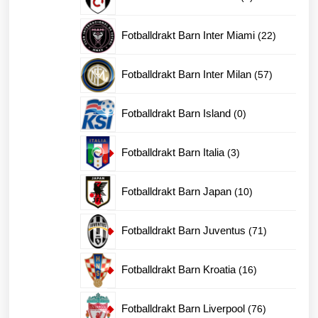
produkter
22
Fotballdrakt Barn Inter Miami
22
produkter
57
Fotballdrakt Barn Inter Milan
57
produkter
0
Fotballdrakt Barn Island
0
produkter
3
Fotballdrakt Barn Italia
3
produkter
10
Fotballdrakt Barn Japan
10
produkter
71
Fotballdrakt Barn Juventus
71
produkter
16
Fotballdrakt Barn Kroatia
16
produkter
76
Fotballdrakt Barn Liverpool
76