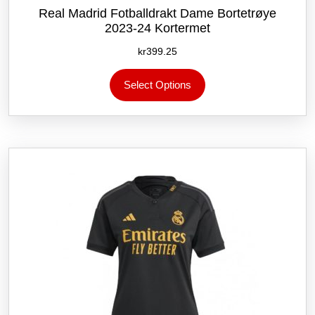
Real Madrid Fotballdrakt Dame Bortetrøye
2023-24 Kortermet
kr
399.25
Dette
Select Options
produktet
har
flere
varianter.
Alternativene
kan
velges
på
produktsiden