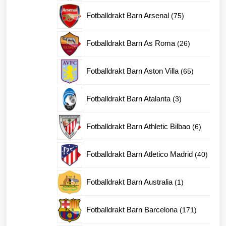
produkter
75
Fotballdrakt Barn Arsenal
75
produkter
26
Fotballdrakt Barn As Roma
26
produkter
65
Fotballdrakt Barn Aston Villa
65
produkter
3
Fotballdrakt Barn Atalanta
3
produkter
6
Fotballdrakt Barn Athletic Bilbao
6
produkte
40
Fotballdrakt Barn Atletico Madrid
40
produk
1
Fotballdrakt Barn Australia
1
produkt
171
Fotballdrakt Barn Barcelona
171