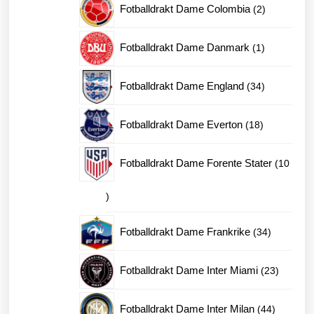
2
Fotballdrakt Dame Colombia
2
produkter
1
Fotballdrakt Dame Danmark
1
produkt
34
Fotballdrakt Dame England
34
produkter
18
Fotballdrakt Dame Everton
18
produkter
Fotballdrakt Dame Forente Stater
10
10
produkter
34
Fotballdrakt Dame Frankrike
34
produkter
23
Fotballdrakt Dame Inter Miami
23
produkte
44
Fotballdrakt Dame Inter Milan
44