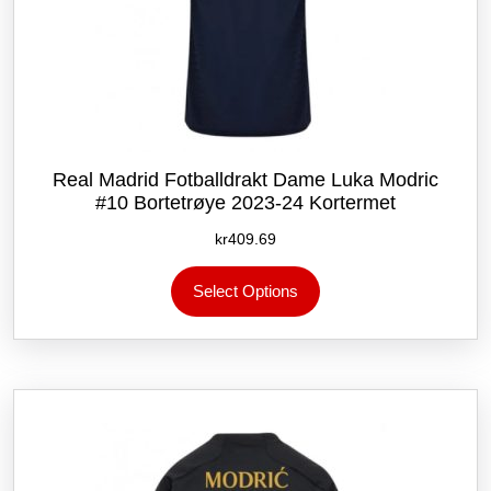
Real Madrid Fotballdrakt Dame Luka Modric
#10 Bortetrøye 2023-24 Kortermet
kr
409.69
Dette
Select Options
produktet
har
flere
varianter.
Alternativene
kan
velges
på
produktsiden