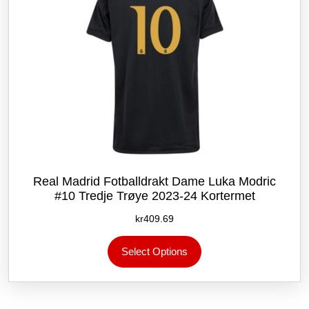
Real Madrid Fotballdrakt Dame Luka Modric
#10 Tredje Trøye 2023-24 Kortermet
kr
409.69
Dette
Select Options
produktet
har
flere
varianter.