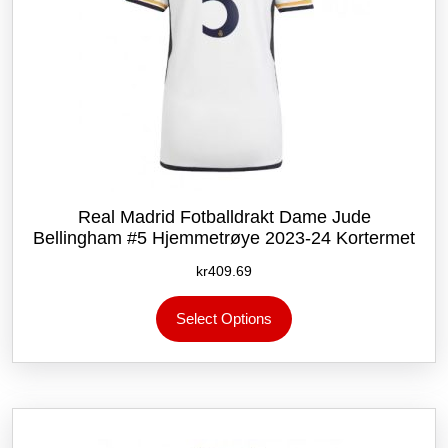
Real Madrid Fotballdrakt Dame Jude
Bellingham #5 Hjemmetrøye 2023-24 Kortermet
kr
409.69
Dette
Select Options
produktet
har
flere
varianter.
Alternativene
kan