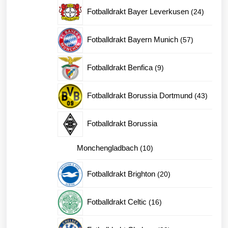
produk
24
Fotballdrakt Bayer Leverkusen
24
produkt
57
Fotballdrakt Bayern Munich
57
produkter
9
Fotballdrakt Benfica
9
produkter
43
Fotballdrakt Borussia Dortmund
43
produk
Fotballdrakt Borussia
10
Monchengladbach
10
produkter
20
Fotballdrakt Brighton
20
produkter
16
Fotballdrakt Celtic
16
produkter
89