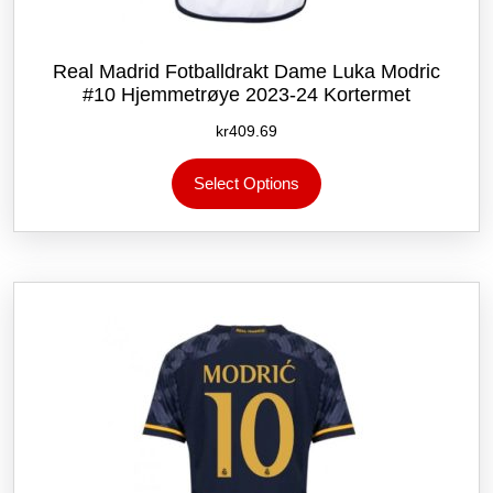
Real Madrid Fotballdrakt Dame Luka Modric
#10 Hjemmetrøye 2023-24 Kortermet
kr
409.69
Dette
Select Options
produktet
har
flere
varianter.
Alternativene
kan
velges
på
produktsiden