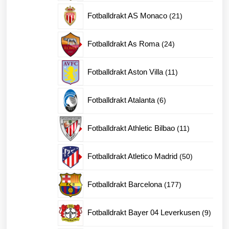
produkter
21
Fotballdrakt AS Monaco
21
produkter
24
Fotballdrakt As Roma
24
produkter
11
Fotballdrakt Aston Villa
11
produkter
6
Fotballdrakt Atalanta
6
produkter
11
Fotballdrakt Athletic Bilbao
11
produkter
50
Fotballdrakt Atletico Madrid
50
produkter
177
Fotballdrakt Barcelona
177
produkter
9
Fotballdrakt Bayer 04 Leverkusen
9