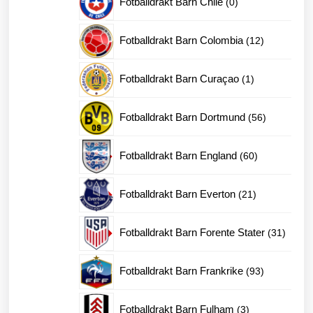
Fotballdrakt Barn Chile
0
produkter
12
Fotballdrakt Barn Colombia
12
produkter
1
Fotballdrakt Barn Curaçao
1
produkt
56
Fotballdrakt Barn Dortmund
56
produkter
60
Fotballdrakt Barn England
60
produkter
21
Fotballdrakt Barn Everton
21
produkter
31
Fotballdrakt Barn Forente Stater
31
produk
93
Fotballdrakt Barn Frankrike
93
produkter
3
Fotballdrakt Barn Fulham
3