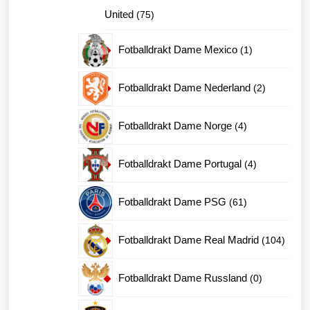
75
United
75
produkter
1
Fotballdrakt Dame Mexico
1
produkt
2
Fotballdrakt Dame Nederland
2
produkter
4
Fotballdrakt Dame Norge
4
produkter
4
Fotballdrakt Dame Portugal
4
produkter
61
Fotballdrakt Dame PSG
61
produkter
104
Fotballdrakt Dame Real Madrid
104
produk
0
Fotballdrakt Dame Russland
0
produkter