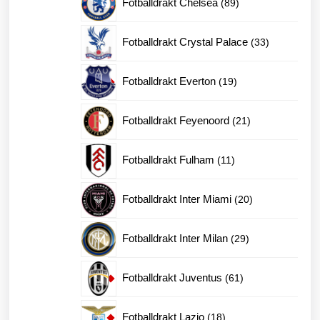
Fotballdrakt Chelsea
89
produkter
33
Fotballdrakt Crystal Palace
33
produkter
19
Fotballdrakt Everton
19
produkter
21
Fotballdrakt Feyenoord
21
produkter
11
Fotballdrakt Fulham
11
produkter
20
Fotballdrakt Inter Miami
20
produkter
29
Fotballdrakt Inter Milan
29
produkter
61
Fotballdrakt Juventus
61
produkter
18
Fotballdrakt Lazio
18