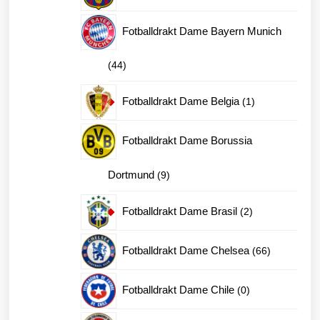
produkter
Fotballdrakt Dame Bayern Munich
44
44
produkter
1
Fotballdrakt Dame Belgia
1
produkt
Fotballdrakt Dame Borussia
9
Dortmund
9
produkter
2
Fotballdrakt Dame Brasil
2
produkter
66
Fotballdrakt Dame Chelsea
66
produkter
0
Fotballdrakt Dame Chile
0
produkter