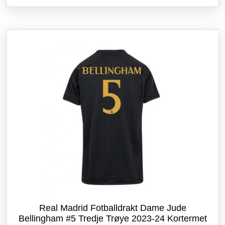
flere
varianter.
Alternativene
kan
velges
på
produktsiden
Real Madrid Fotballdrakt Dame Jude
Bellingham #5 Tredje Trøye 2023-24 Kortermet