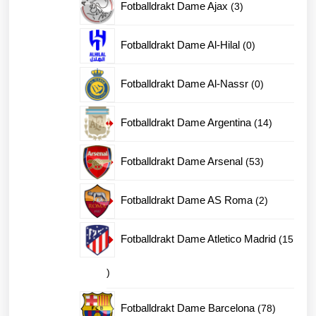
3
Fotballdrakt Dame Ajax
3
produkter
0
Fotballdrakt Dame Al-Hilal
0
produkter
0
Fotballdrakt Dame Al-Nassr
0
produkter
14
Fotballdrakt Dame Argentina
14
produkter
53
Fotballdrakt Dame Arsenal
53
produkter
2
Fotballdrakt Dame AS Roma
2
produkter
Fotballdrakt Dame Atletico Madrid
15
15
produkter
78
Fotballdrakt Dame Barcelona
78