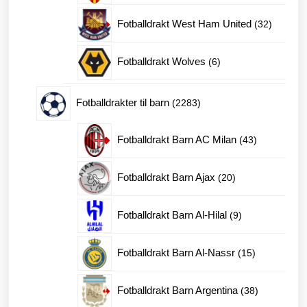
produkter
32
Fotballdrakt West Ham United
32
produkte
6
Fotballdrakt Wolves
6
produkter
2283
Fotballdrakter til barn
2283
produkter
43
Fotballdrakt Barn AC Milan
43
produkter
20
Fotballdrakt Barn Ajax
20
produkter
9
Fotballdrakt Barn Al-Hilal
9
produkter
15
Fotballdrakt Barn Al-Nassr
15
produkter
38
Fotballdrakt Barn Argentina
38