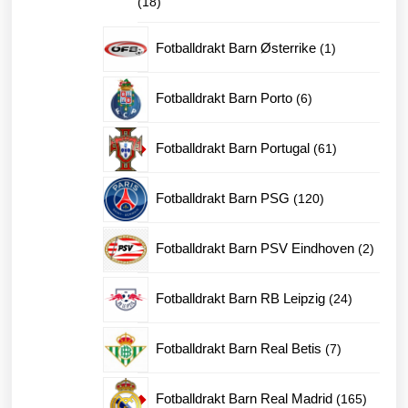
18
18
produkter
1
Fotballdrakt Barn Østerrike
1
produkt
6
Fotballdrakt Barn Porto
6
produkter
61
Fotballdrakt Barn Portugal
61
produkter
120
Fotballdrakt Barn PSG
120
produkter
2
Fotballdrakt Barn PSV Eindhoven
2
produk
24
Fotballdrakt Barn RB Leipzig
24
produkter
7
Fotballdrakt Barn Real Betis
7
produkter
165
Fotballdrakt Barn Real Madrid
165