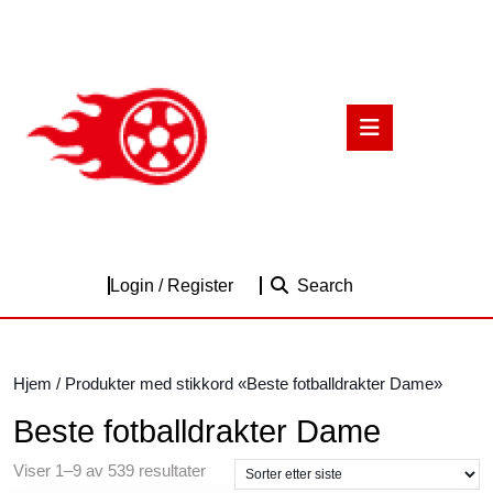
Skip
to
content
Skip
to
Open
content
Button
Login
Login / Register
Search
/
Register
Hjem
/ Produkter med stikkord «Beste fotballdrakter Dame»
Beste fotballdrakter Dame
Sortert
Viser 1–9 av 539 resultater