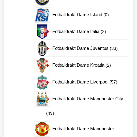
produkter
0
Fotballdrakt Dame Island
0
produkter
2
Fotballdrakt Dame Italia
2
produkter
33
Fotballdrakt Dame Juventus
33
produkter
2
Fotballdrakt Dame Kroatia
2
produkter
57
Fotballdrakt Dame Liverpool
57
produkter
Fotballdrakt Dame Manchester City
49
49
produkter
Fotballdrakt Dame Manchester