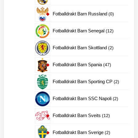
produkt
0
Fotballdrakt Barn Russland
0
produkter
12
Fotballdrakt Barn Senegal
12
produkter
2
Fotballdrakt Barn Skottland
2
produkter
47
Fotballdrakt Barn Spania
47
produkter
2
Fotballdrakt Barn Sporting CP
2
produkter
2
Fotballdrakt Barn SSC Napoli
2
produkter
12
Fotballdrakt Barn Sveits
12
produkter
2
Fotballdrakt Barn Sverige
2