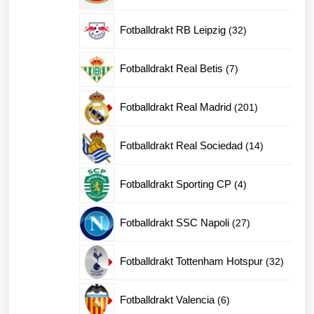
produkter
32
Fotballdrakt RB Leipzig
32
produkter
7
Fotballdrakt Real Betis
7
produkter
201
Fotballdrakt Real Madrid
201
produkter
14
Fotballdrakt Real Sociedad
14
produkter
4
Fotballdrakt Sporting CP
4
produkter
27
Fotballdrakt SSC Napoli
27
produkter
32
Fotballdrakt Tottenham Hotspur
32
produkt
6
Fotballdrakt Valencia
6