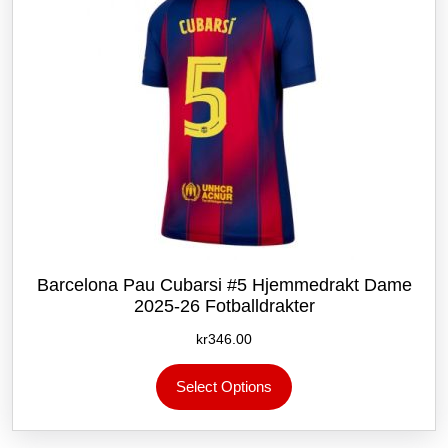
produktsiden
Barcelona Pau Cubarsi #5 Hjemmedrakt Dame
2025-26 Fotballdrakter
kr
346.00
Dette
Select Options
produktet
har
flere