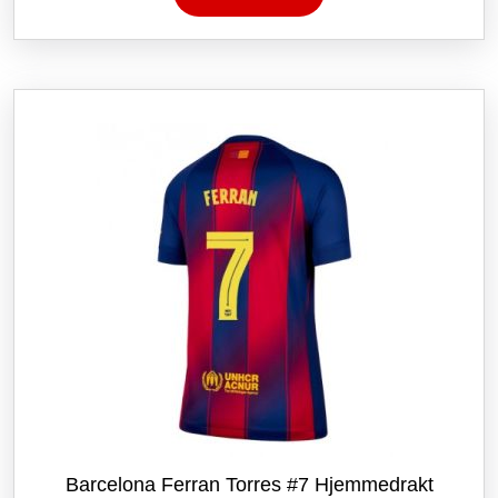
har
flere
varianter.
Alternativene
kan
velges
på
produktsiden
Barcelona Ferran Torres #7 Hjemmedrakt