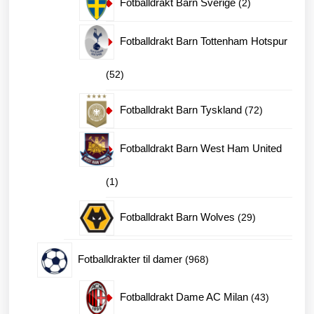
Fotballdrakt Barn Sverige
2
produkter
Fotballdrakt Barn Tottenham Hotspur
52
52
produkter
72
Fotballdrakt Barn Tyskland
72
produkter
Fotballdrakt Barn West Ham United
1
1
produkt
29
Fotballdrakt Barn Wolves
29
produkter
968
Fotballdrakter til damer
968
produkter
43
Fotballdrakt Dame AC Milan
43