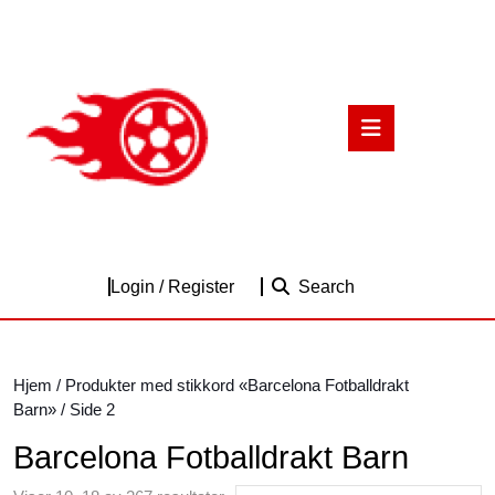
Skip
to
content
Skip
to
Open
content
Button
Login
Login / Register
Search
/
Register
Hjem
/
Produkter med stikkord «Barcelona Fotballdrakt
Barn»
/ Side 2
Barcelona Fotballdrakt Barn