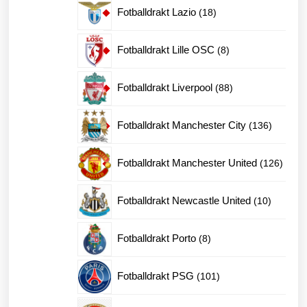
produkter
18
Fotballdrakt Lazio
18
produkter
8
Fotballdrakt Lille OSC
8
produkter
88
Fotballdrakt Liverpool
88
produkter
136
Fotballdrakt Manchester City
136
produkte
126
Fotballdrakt Manchester United
126
produk
10
Fotballdrakt Newcastle United
10
produkte
8
Fotballdrakt Porto
8
produkter
101
Fotballdrakt PSG
101
produkter