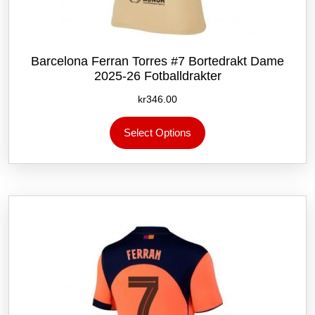
Barcelona Ferran Torres #7 Bortedrakt Dame
2025-26 Fotballdrakter
kr
346.00
Dette
Select Options
produktet
har
flere
varianter.
Alternativene
kan
velges
på
produktsiden