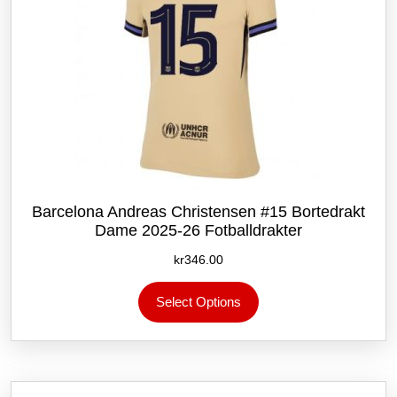
Barcelona Andreas Christensen #15 Bortedrakt
Dame 2025-26 Fotballdrakter
kr
346.00
Dette
Select Options
produktet
har
flere
varianter.
Alternativene