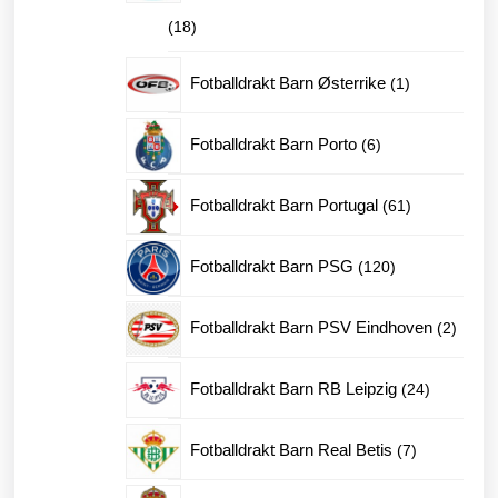
18
18
produkter
1
Fotballdrakt Barn Østerrike
1
produkt
6
Fotballdrakt Barn Porto
6
produkter
61
Fotballdrakt Barn Portugal
61
produkter
120
Fotballdrakt Barn PSG
120
produkter
2
Fotballdrakt Barn PSV Eindhoven
2
produk
24
Fotballdrakt Barn RB Leipzig
24
produkter
7
Fotballdrakt Barn Real Betis
7
produkter