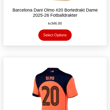
Barcelona Dani Olmo #20 Bortedrakt Dame
2025-26 Fotballdrakter
kr
346.00
Dette
Select Options
produktet
har
flere
varianter.
Alternativene
kan
velges
på
produktsiden