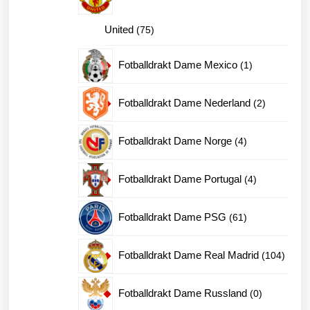
75
United
75
produkter
1
Fotballdrakt Dame Mexico
1
produkt
2
Fotballdrakt Dame Nederland
2
produkter
4
Fotballdrakt Dame Norge
4
produkter
4
Fotballdrakt Dame Portugal
4
produkter
61
Fotballdrakt Dame PSG
61
produkter
104
Fotballdrakt Dame Real Madrid
104
produk
0
Fotballdrakt Dame Russland
0