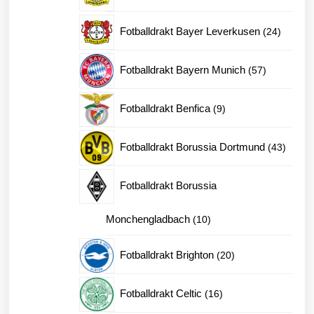
produk
24
Fotballdrakt Bayer Leverkusen
24
produkt
57
Fotballdrakt Bayern Munich
57
produkter
9
Fotballdrakt Benfica
9
produkter
43
Fotballdrakt Borussia Dortmund
43
produk
Fotballdrakt Borussia
10
Monchengladbach
10
produkter
20
Fotballdrakt Brighton
20
produkter
16
Fotballdrakt Celtic
16