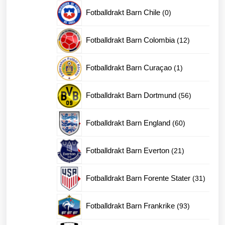
produkter
0
Fotballdrakt Barn Chile
0
produkter
12
Fotballdrakt Barn Colombia
12
produkter
1
Fotballdrakt Barn Curaçao
1
produkt
56
Fotballdrakt Barn Dortmund
56
produkter
60
Fotballdrakt Barn England
60
produkter
21
Fotballdrakt Barn Everton
21
produkter
31
Fotballdrakt Barn Forente Stater
31
produk
93
Fotballdrakt Barn Frankrike
93