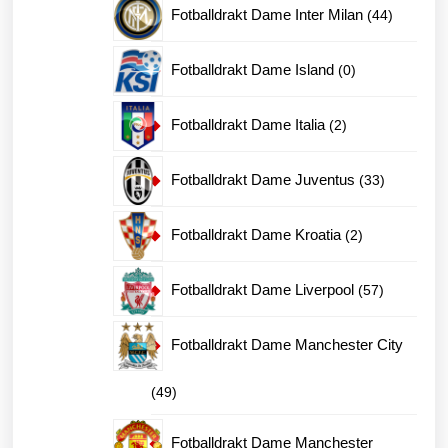
44
Fotballdrakt Dame Inter Milan
44
produkter
0
Fotballdrakt Dame Island
0
produkter
2
Fotballdrakt Dame Italia
2
produkter
33
Fotballdrakt Dame Juventus
33
produkter
2
Fotballdrakt Dame Kroatia
2
produkter
57
Fotballdrakt Dame Liverpool
57
produkter
Fotballdrakt Dame Manchester City
49
49
produkter
Fotballdrakt Dame Manchester