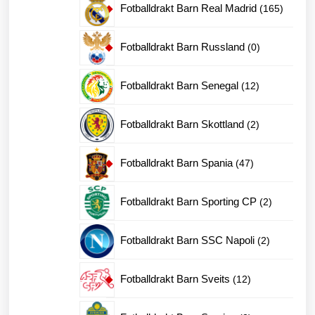
165
Fotballdrakt Barn Real Madrid
165
produkt
0
Fotballdrakt Barn Russland
0
produkter
12
Fotballdrakt Barn Senegal
12
produkter
2
Fotballdrakt Barn Skottland
2
produkter
47
Fotballdrakt Barn Spania
47
produkter
2
Fotballdrakt Barn Sporting CP
2
produkter
2
Fotballdrakt Barn SSC Napoli
2
produkter
12
Fotballdrakt Barn Sveits
12
produkter
2