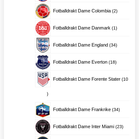
produkter
2
Fotballdrakt Dame Colombia
2
produkter
1
Fotballdrakt Dame Danmark
1
produkt
34
Fotballdrakt Dame England
34
produkter
18
Fotballdrakt Dame Everton
18
produkter
Fotballdrakt Dame Forente Stater
10
10
produkter
34
Fotballdrakt Dame Frankrike
34
produkter
23
Fotballdrakt Dame Inter Miami
23
produkte