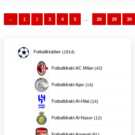
varianter.
Alternativene
kan
←
1
2
3
4
5
…
28
29
30
velges
på
produktsiden
1814
Fotballklubber
1814
produkter
42
Fotballdrakt AC Milan
42
produkter
14
Fotballdrakt Ajax
14
produkter
14
Fotballdrakt Al-Hilal
14
produkter
12
Fotballdrakt Al-Nassr
12
produkter
81
Fotballdrakt Arsenal
81