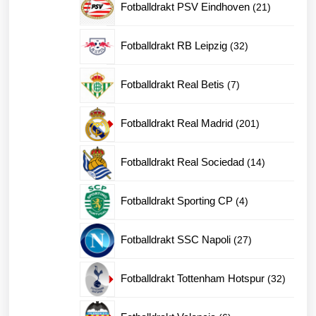
21
Fotballdrakt PSV Eindhoven
21
produkter
32
Fotballdrakt RB Leipzig
32
produkter
7
Fotballdrakt Real Betis
7
produkter
201
Fotballdrakt Real Madrid
201
produkter
14
Fotballdrakt Real Sociedad
14
produkter
4
Fotballdrakt Sporting CP
4
produkter
27
Fotballdrakt SSC Napoli
27
produkter
32
Fotballdrakt Tottenham Hotspur
32
produkt
6