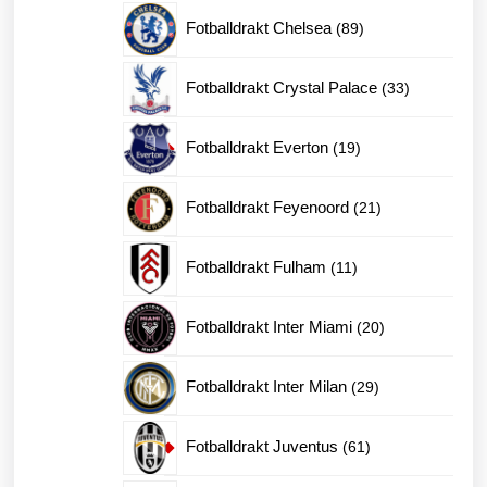
produkter
89
Fotballdrakt Chelsea
89
produkter
33
Fotballdrakt Crystal Palace
33
produkter
19
Fotballdrakt Everton
19
produkter
21
Fotballdrakt Feyenoord
21
produkter
11
Fotballdrakt Fulham
11
produkter
20
Fotballdrakt Inter Miami
20
produkter
29
Fotballdrakt Inter Milan
29
produkter
61
Fotballdrakt Juventus
61