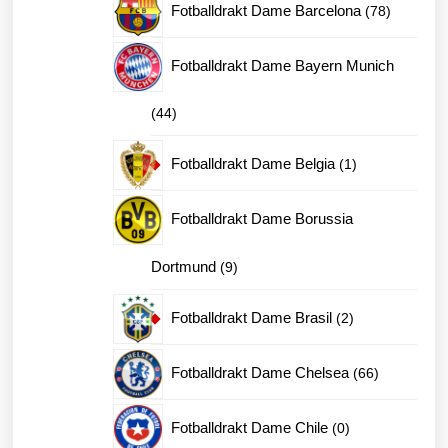
produkter
78
Fotballdrakt Dame Barcelona
78
produkter
Fotballdrakt Dame Bayern Munich
44
44
produkter
1
Fotballdrakt Dame Belgia
1
produkt
Fotballdrakt Dame Borussia
9
Dortmund
9
produkter
2
Fotballdrakt Dame Brasil
2
produkter
66
Fotballdrakt Dame Chelsea
66
produkter
0
Fotballdrakt Dame Chile
0