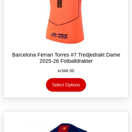
Barcelona Ferran Torres #7 Tredjedrakt Dame
2025-26 Fotballdrakter
kr
346.00
Dette
Select Options
produktet
har
flere
varianter.
Alternativene
kan
velges
på