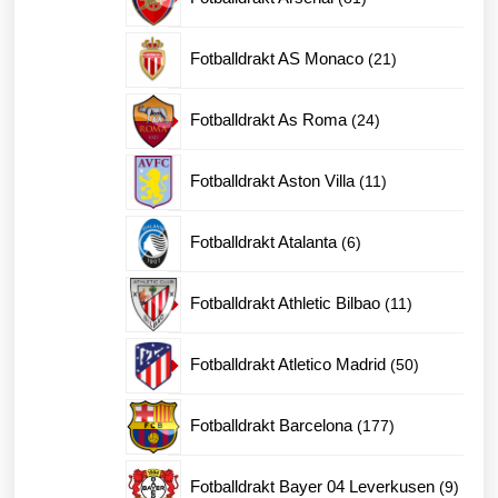
produkter
21
Fotballdrakt AS Monaco
21
produkter
24
Fotballdrakt As Roma
24
produkter
11
Fotballdrakt Aston Villa
11
produkter
6
Fotballdrakt Atalanta
6
produkter
11
Fotballdrakt Athletic Bilbao
11
produkter
50
Fotballdrakt Atletico Madrid
50
produkter
177
Fotballdrakt Barcelona
177
produkter
9
Fotballdrakt Bayer 04 Leverkusen
9