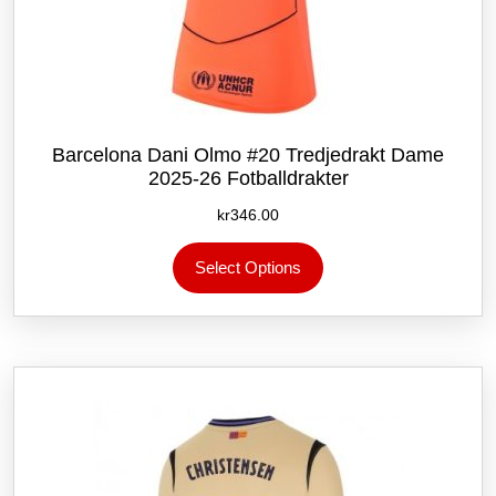
Barcelona Dani Olmo #20 Tredjedrakt Dame
2025-26 Fotballdrakter
kr
346.00
Dette
Select Options
produktet
har
flere
varianter.
Alternativene
kan
velges
på
produktsiden