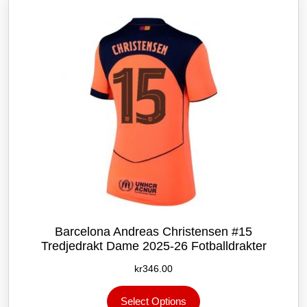
kan
velges
på
produktsiden
Barcelona Andreas Christensen #15
Tredjedrakt Dame 2025-26 Fotballdrakter
kr
346.00
Dette
Select Options
produktet