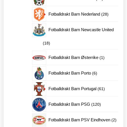
produkter
28
Fotballdrakt Barn Nederland
28
produkter
Fotballdrakt Barn Newcastle United
18
18
produkter
1
Fotballdrakt Barn Østerrike
1
produkt
6
Fotballdrakt Barn Porto
6
produkter
61
Fotballdrakt Barn Portugal
61
produkter
120
Fotballdrakt Barn PSG
120
produkter
2
Fotballdrakt Barn PSV Eindhoven
2