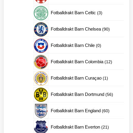
produkter
3
Fotballdrakt Barn Celtic
3
produkter
90
Fotballdrakt Barn Chelsea
90
produkter
0
Fotballdrakt Barn Chile
0
produkter
12
Fotballdrakt Barn Colombia
12
produkter
1
Fotballdrakt Barn Curaçao
1
produkt
56
Fotballdrakt Barn Dortmund
56
produkter
60
Fotballdrakt Barn England
60
produkter
21
Fotballdrakt Barn Everton
21