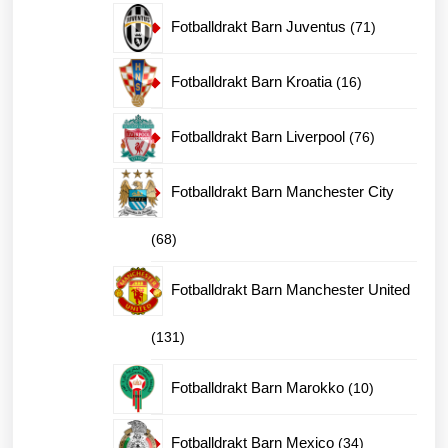
produkter
71
Fotballdrakt Barn Juventus
71
produkter
16
Fotballdrakt Barn Kroatia
16
produkter
76
Fotballdrakt Barn Liverpool
76
produkter
Fotballdrakt Barn Manchester City
68
68
produkter
Fotballdrakt Barn Manchester United
131
131
produkter
10
Fotballdrakt Barn Marokko
10
produkter
34
Fotballdrakt Barn Mexico
34