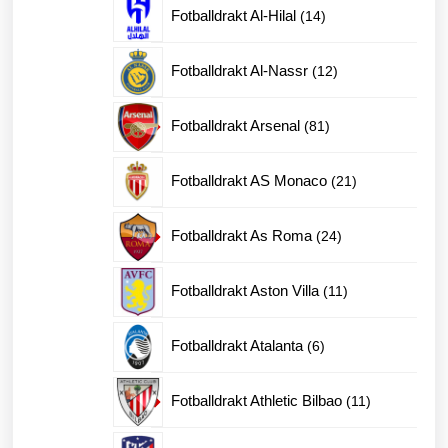
14
Fotballdrakt Al-Hilal
14
produkter
12
Fotballdrakt Al-Nassr
12
produkter
81
Fotballdrakt Arsenal
81
produkter
21
Fotballdrakt AS Monaco
21
produkter
24
Fotballdrakt As Roma
24
produkter
11
Fotballdrakt Aston Villa
11
produkter
6
Fotballdrakt Atalanta
6
produkter
11
Fotballdrakt Athletic Bilbao
11
produkter