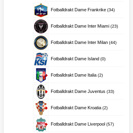
produkter
34
Fotballdrakt Dame Frankrike
34
produkter
23
Fotballdrakt Dame Inter Miami
23
produkte
44
Fotballdrakt Dame Inter Milan
44
produkter
0
Fotballdrakt Dame Island
0
produkter
2
Fotballdrakt Dame Italia
2
produkter
33
Fotballdrakt Dame Juventus
33
produkter
2
Fotballdrakt Dame Kroatia
2
produkter
57
Fotballdrakt Dame Liverpool
57