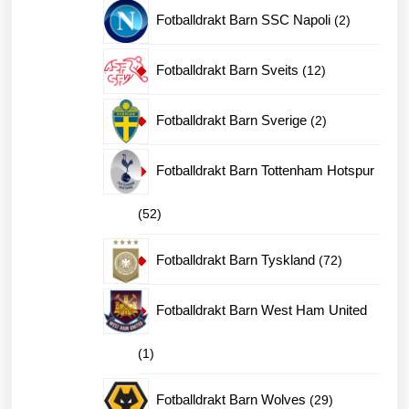
produkter
2
Fotballdrakt Barn SSC Napoli
2
produkter
12
Fotballdrakt Barn Sveits
12
produkter
2
Fotballdrakt Barn Sverige
2
produkter
Fotballdrakt Barn Tottenham Hotspur
52
52
produkter
72
Fotballdrakt Barn Tyskland
72
produkter
Fotballdrakt Barn West Ham United
1
1
produkt
29
Fotballdrakt Barn Wolves
29