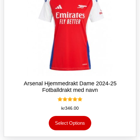
produktsiden
Arsenal Hjemmedrakt Dame 2024-25
Fotballdrakt med navn
Vurdert
kr
346.00
5.00
av 5
Dette
Select Options
produktet
har
flere