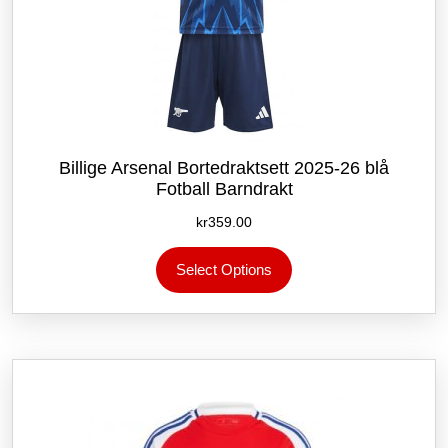
Billige Arsenal Bortedraktsett 2025-26 blå
Fotball Barndrakt
kr
359.00
Dette
Select Options
produktet
har
flere
varianter.
Alternativene
kan
velges
på