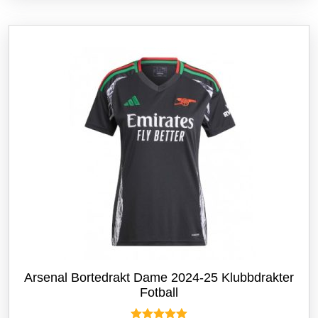
varianter.
Alternativene
kan
velges
på
produktsiden
Arsenal Bortedrakt Dame 2024-25 Klubbdrakter
Fotball