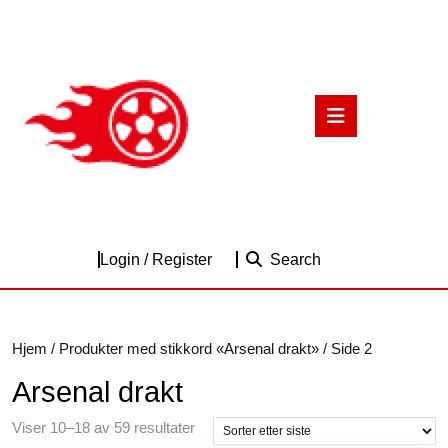
Skip
to
content
Skip
to
Open
content
Button
Login
Login / Register
Search
/
Register
Hjem
/
Produkter med stikkord «Arsenal drakt»
/ Side 2
Arsenal drakt
Sortert
Viser 10–18 av 59 resultater