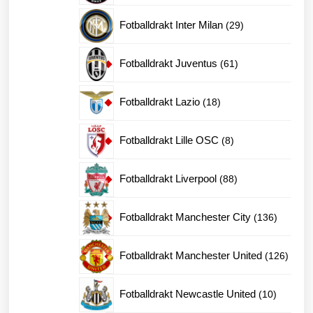
produkter
29
Fotballdrakt Inter Milan
29
produkter
61
Fotballdrakt Juventus
61
produkter
18
Fotballdrakt Lazio
18
produkter
8
Fotballdrakt Lille OSC
8
produkter
88
Fotballdrakt Liverpool
88
produkter
136
Fotballdrakt Manchester City
136
produkte
126
Fotballdrakt Manchester United
126
produk
10
Fotballdrakt Newcastle United
10