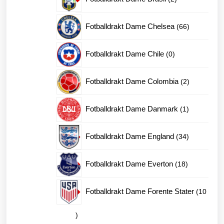
produkter
66
Fotballdrakt Dame Chelsea
66
produkter
0
Fotballdrakt Dame Chile
0
produkter
2
Fotballdrakt Dame Colombia
2
produkter
1
Fotballdrakt Dame Danmark
1
produkt
34
Fotballdrakt Dame England
34
produkter
18
Fotballdrakt Dame Everton
18
produkter
Fotballdrakt Dame Forente Stater
10
10