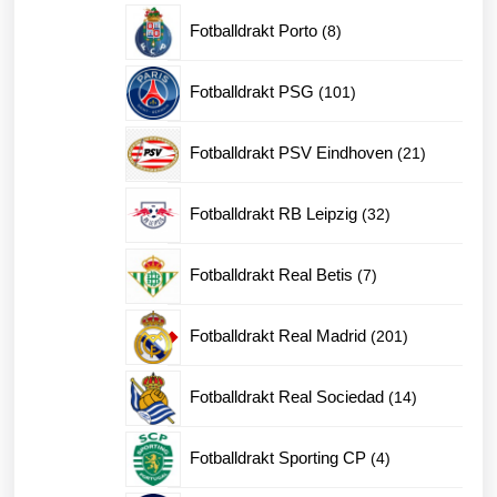
produkte
8
Fotballdrakt Porto
8
produkter
101
Fotballdrakt PSG
101
produkter
21
Fotballdrakt PSV Eindhoven
21
produkter
32
Fotballdrakt RB Leipzig
32
produkter
7
Fotballdrakt Real Betis
7
produkter
201
Fotballdrakt Real Madrid
201
produkter
14
Fotballdrakt Real Sociedad
14
produkter
4
Fotballdrakt Sporting CP
4