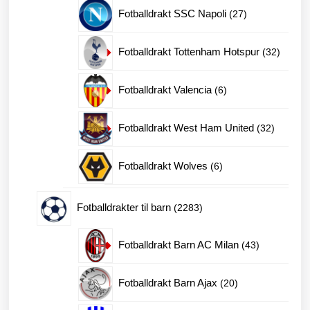
produkter
27
Fotballdrakt SSC Napoli
27
produkter
32
Fotballdrakt Tottenham Hotspur
32
produkt
6
Fotballdrakt Valencia
6
produkter
32
Fotballdrakt West Ham United
32
produkte
6
Fotballdrakt Wolves
6
produkter
2283
Fotballdrakter til barn
2283
produkter
43
Fotballdrakt Barn AC Milan
43
produkter
20
Fotballdrakt Barn Ajax
20
produkter