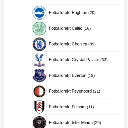
produkter
20
Fotballdrakt Brighton
20
produkter
16
Fotballdrakt Celtic
16
produkter
89
Fotballdrakt Chelsea
89
produkter
33
Fotballdrakt Crystal Palace
33
produkter
19
Fotballdrakt Everton
19
produkter
21
Fotballdrakt Feyenoord
21
produkter
11
Fotballdrakt Fulham
11
produkter
20
Fotballdrakt Inter Miami
20