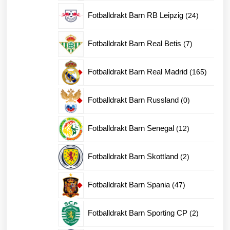
produk
24
Fotballdrakt Barn RB Leipzig
24
produkter
7
Fotballdrakt Barn Real Betis
7
produkter
165
Fotballdrakt Barn Real Madrid
165
produkt
0
Fotballdrakt Barn Russland
0
produkter
12
Fotballdrakt Barn Senegal
12
produkter
2
Fotballdrakt Barn Skottland
2
produkter
47
Fotballdrakt Barn Spania
47
produkter
2
Fotballdrakt Barn Sporting CP
2