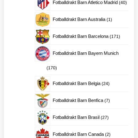
40
Fotballdrakt Barn Atletico Madrid
40
produk
1
Fotballdrakt Barn Australia
1
produkt
171
Fotballdrakt Barn Barcelona
171
produkter
Fotballdrakt Barn Bayern Munich
170
170
produkter
24
Fotballdrakt Barn Belgia
24
produkter
7
Fotballdrakt Barn Benfica
7
produkter
27
Fotballdrakt Barn Brasil
27
produkter
2
Fotballdrakt Barn Canada
2