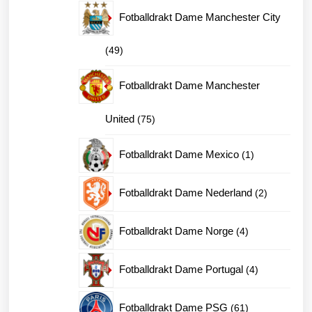
produkter
Fotballdrakt Dame Manchester City
49
49
produkter
Fotballdrakt Dame Manchester
75
United
75
produkter
1
Fotballdrakt Dame Mexico
1
produkt
2
Fotballdrakt Dame Nederland
2
produkter
4
Fotballdrakt Dame Norge
4
produkter
4
Fotballdrakt Dame Portugal
4
produkter
61
Fotballdrakt Dame PSG
61