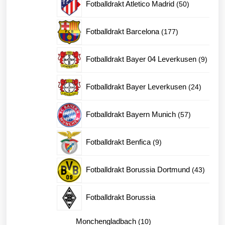
50
Fotballdrakt Atletico Madrid
50
produkter
177
Fotballdrakt Barcelona
177
produkter
9
Fotballdrakt Bayer 04 Leverkusen
9
produk
24
Fotballdrakt Bayer Leverkusen
24
produkt
57
Fotballdrakt Bayern Munich
57
produkter
9
Fotballdrakt Benfica
9
produkter
43
Fotballdrakt Borussia Dortmund
43
produk
Fotballdrakt Borussia
10
Monchengladbach
10