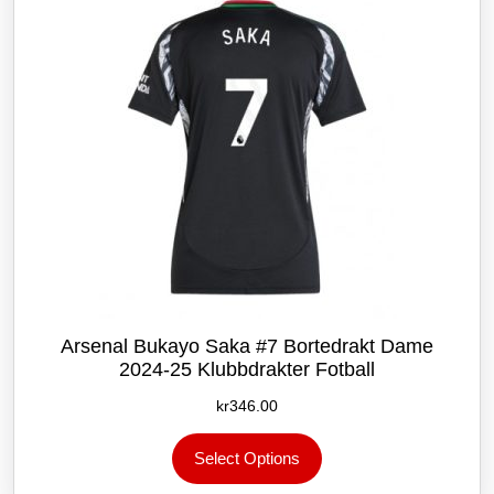
velges
på
produktsiden
Arsenal Bukayo Saka #7 Bortedrakt Dame
2024-25 Klubbdrakter Fotball
kr
346.00
Dette
Select Options
produktet
har