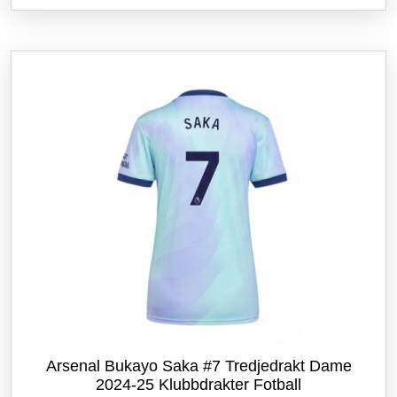
flere
varianter.
Alternativene
kan
velges
på
produktsiden
Arsenal Bukayo Saka #7 Tredjedrakt Dame
2024-25 Klubbdrakter Fotball