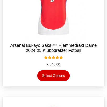
Arsenal Bukayo Saka #7 Hjemmedrakt Dame
2024-25 Klubbdrakter Fotball
Vurdert
kr
346.00
5.00
av 5
Dette
Select Options
produktet
har
flere
varianter.
Alternativene
kan