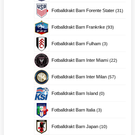
produkter
31
Fotballdrakt Barn Forente Stater
31
produk
93
Fotballdrakt Barn Frankrike
93
produkter
3
Fotballdrakt Barn Fulham
3
produkter
22
Fotballdrakt Barn Inter Miami
22
produkter
57
Fotballdrakt Barn Inter Milan
57
produkter
0
Fotballdrakt Barn Island
0
produkter
3
Fotballdrakt Barn Italia
3
produkter
10
Fotballdrakt Barn Japan
10