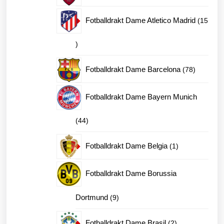
produkter
Fotballdrakt Dame Atletico Madrid
15
15
produkter
78
Fotballdrakt Dame Barcelona
78
produkter
Fotballdrakt Dame Bayern Munich
44
44
produkter
1
Fotballdrakt Dame Belgia
1
produkt
Fotballdrakt Dame Borussia
9
Dortmund
9
produkter
2
Fotballdrakt Dame Brasil
2