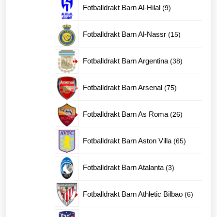
9
Fotballdrakt Barn Al-Hilal
9
produkter
15
Fotballdrakt Barn Al-Nassr
15
produkter
38
Fotballdrakt Barn Argentina
38
produkter
75
Fotballdrakt Barn Arsenal
75
produkter
26
Fotballdrakt Barn As Roma
26
produkter
65
Fotballdrakt Barn Aston Villa
65
produkter
3
Fotballdrakt Barn Atalanta
3
produkter
6
Fotballdrakt Barn Athletic Bilbao
6
produkte