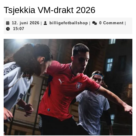
Tsjekkia VM-drakt 2026
12.
billigefotballshop
12. juni 2026
billigefotballshop
0 Comment
|
|
|
juni
15:07
2026