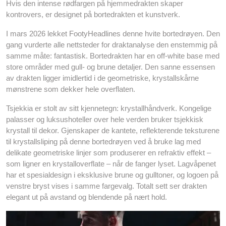
Hvis den intense rødfargen på hjemmedrakten skaper
kontrovers, er designet på bortedrakten et kunstverk.
I mars 2026 lekket FootyHeadlines denne hvite bortedrøyen. Den
gang vurderte alle nettsteder for draktanalyse den enstemmig på
samme måte: fantastisk. Bortedrakten har en off-white base med
store områder med gull- og brune detaljer. Den sanne essensen
av drakten ligger imidlertid i de geometriske, krystallskårne
mønstrene som dekker hele overflaten.
Tsjekkia er stolt av sitt kjennetegn: krystallhåndverk. Kongelige
palasser og luksushoteller over hele verden bruker tsjekkisk
krystall til dekor. Gjenskaper de kantete, reflekterende teksturene
til krystallsliping på denne bortedrøyen ved å bruke lag med
delikate geometriske linjer som produserer en refraktiv effekt –
som ligner en krystalloverflate – når de fanger lyset. Lagvåpenet
har et spesialdesign i eksklusive brune og gulltoner, og logoen på
venstre bryst vises i samme fargevalg. Totalt sett ser drakten
elegant ut på avstand og blendende på nært hold.