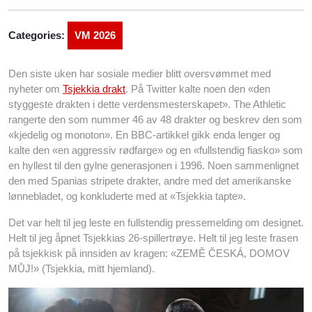
Categories:
VM 2026
Den siste uken har sosiale medier blitt oversvømmet med
nyheter om
Tsjekkia drakt
. På Twitter kalte noen den «den
styggeste drakten i dette verdensmesterskapet». The Athletic
rangerte den som nummer 46 av 48 drakter og beskrev den som
«kjedelig og monoton». En BBC-artikkel gikk enda lenger og
kalte den «en aggressiv rødfarge» og en «fullstendig fiasko» som
en hyllest til den gylne generasjonen i 1996. Noen sammenlignet
den med Spanias stripete drakter, andre med det amerikanske
lønnebladet, og konkluderte med at «Tsjekkia tapte».
Det var helt til jeg leste en fullstendig pressemelding om designet.
Helt til jeg åpnet Tsjekkias 26-spillertrøye. Helt til jeg leste frasen
på tsjekkisk på innsiden av kragen: «ZEMĚ ČESKÁ, DOMOV
MŮJ!» (Tsjekkia, mitt hjemland).