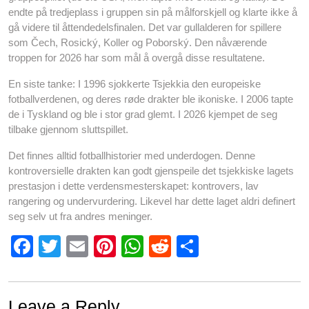
endte på tredjeplass i gruppen sin på målforskjell og klarte ikke å
gå videre til åttendedelsfinalen. Det var gullalderen for spillere
som Čech, Rosický, Koller og Poborský. Den nåværende
troppen for 2026 har som mål å overgå disse resultatene.
En siste tanke: I 1996 sjokkerte Tsjekkia den europeiske
fotballverdenen, og deres røde drakter ble ikoniske. I 2006 tapte
de i Tyskland og ble i stor grad glemt. I 2026 kjempet de seg
tilbake gjennom sluttspillet.
Det finnes alltid fotballhistorier med underdogen. Denne
kontroversielle drakten kan godt gjenspeile det tsjekkiske lagets
prestasjon i dette verdensmesterskapet: kontrovers, lav
rangering og undervurdering. Likevel har dette laget aldri definert
seg selv ut fra andres meninger.
F
T
E
Pi
W
R
S
a
wi
m
nt
h
e
h
c
tt
ail
er
at
d
ar
Leave a Reply