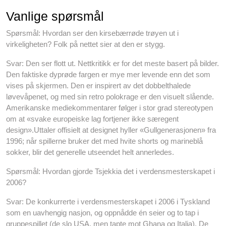
Vanlige spørsmål
Spørsmål: Hvordan ser den kirsebærrøde trøyen ut i
virkeligheten? Folk på nettet sier at den er stygg.
Svar: Den ser flott ut. Nettkritikk er for det meste basert på bilder.
Den faktiske dyprøde fargen er mye mer levende enn det som
vises på skjermen. Den er inspirert av det dobbelthalede
løvevåpenet, og med sin retro polokrage er den visuelt slående.
Amerikanske mediekommentarer følger i stor grad stereotypen
om at «svake europeiske lag fortjener ikke særegent
design».Uttaler offisielt at designet hyller «Gullgenerasjonen» fra
1996; når spillerne bruker det med hvite shorts og marineblå
sokker, blir det generelle utseendet helt annerledes.
Spørsmål: Hvordan gjorde Tsjekkia det i verdensmesterskapet i
2006?
Svar: De konkurrerte i verdensmesterskapet i 2006 i Tyskland
som en uavhengig nasjon, og oppnådde én seier og to tap i
gruppespillet (de slo USA, men tapte mot Ghana og Italia). De