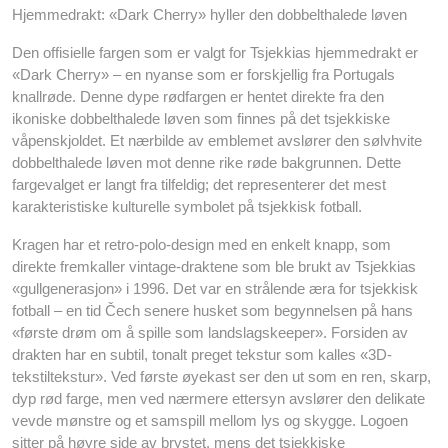
Hjemmedrakt: «Dark Cherry» hyller den dobbelthalede løven
Den offisielle fargen som er valgt for Tsjekkias hjemmedrakt er
«Dark Cherry» – en nyanse som er forskjellig fra Portugals
knallrøde. Denne dype rødfargen er hentet direkte fra den
ikoniske dobbelthalede løven som finnes på det tsjekkiske
våpenskjoldet. Et nærbilde av emblemet avslører den sølvhvite
dobbelthalede løven mot denne rike røde bakgrunnen. Dette
fargevalget er langt fra tilfeldig; det representerer det mest
karakteristiske kulturelle symbolet på tsjekkisk fotball.
Kragen har et retro-polo-design med en enkelt knapp, som
direkte fremkaller vintage-draktene som ble brukt av Tsjekkias
«gullgenerasjon» i 1996. Det var en strålende æra for tsjekkisk
fotball – en tid Čech senere husket som begynnelsen på hans
«første drøm om å spille som landslagskeeper». Forsiden av
drakten har en subtil, tonalt preget tekstur som kalles «3D-
tekstiltekstur». Ved første øyekast ser den ut som en ren, skarp,
dyp rød farge, men ved nærmere ettersyn avslører den delikate
vevde mønstre og et samspill mellom lys og skygge. Logoen
sitter på høyre side av brystet, mens det tsjekkiske