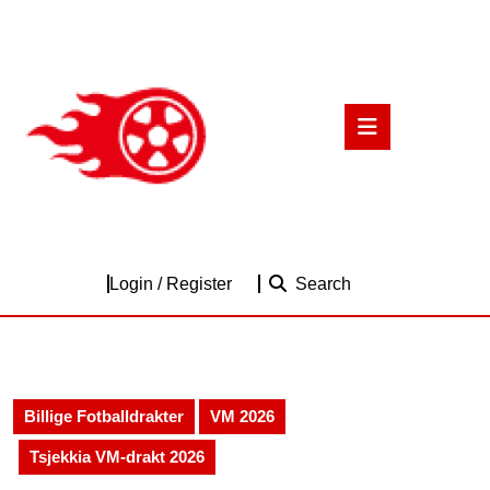
Skip
to
content
Skip
to
Open
content
Button
Login
Login / Register
Search
/
Register
Billige Fotballdrakter
VM 2026
Tsjekkia VM-drakt 2026