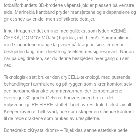
fotballforbundets 3D-broderte våpenskjold er plassert på venstre
side. Marineblå kantbånd pryder mansjettene og sidepanelene og
gir et snev av enkle, men sofistikerte detaljer.
Inne i kragen er det en linje med gulltekst som lyder: «ZEMĚ
ČESKÁ, DOMOV MŮJ!» (Tsjekkia, mitt hjem!). Sammenlignet
med slagordene mange lag viser på kragene sine, er denne
beskjeden langt mer direkte og følelsesmessig resonant. Når du
har på deg drakten, ser du denne beskjeden hver gang du ser
ned.
Teknologisk sett bruker den dryCELL-teknologi, med pustende
behandlinger i armhulene og på ryggen som sikrer komfort selv i
den nordamerikanske sommervarmen, der temperaturene
overstiger 30 grader Celsius. Fanversjonen bruker det
miljøvennlige RE:FIBRE-stoffet, laget av resirkulert tekstilavfall.
Keepertrøyen er helt svart, noe som skaper en slående kontrast
til de røde draktene som brukes av utespillerne.
Bortedrakt: «Krystalldrøm» – Tsjekkias sanne estetiske perle