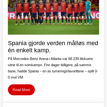
mot
finalen.
Spania gjorde verden målløs med
Spania
én enkelt kamp.
gjorde
På Mercedes-Benz Arena i Atlanta var 68 239 tilskuere
verden
vitne til en «omkamp». Fire dager tidligere, på samme
målløs
bane, hadde Spania – en av turneringsfavorittene – spilt 0-
0 mot VM
med
én
Read
Read More
enkelt
More
kamp.