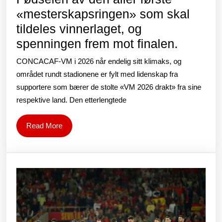
«mesterskapsringen» som skal
tildeles vinnerlaget, og
Fødsel
spenningen frem mot finalen.
av
CONCACAF-VM i 2026 når endelig sitt klimaks, og
den
området rundt stadionene er fylt med lidenskap fra
aller
supportere som bærer de stolte «VM 2026 drakt» fra sine
respektive land. Den etterlengtede
første
«mester
Read
Read More
som
More
skal
tildeles
vinnerla
og
spenni
frem