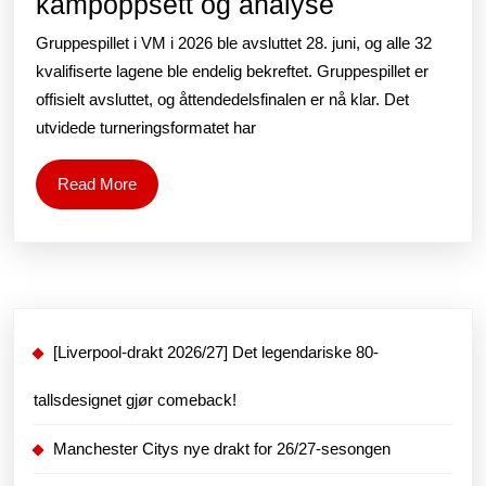
VM-
kampoppsett og analyse
åttendedelsf
Gruppespillet i VM i 2026 ble avsluttet 28. juni, og alle 32
2026:
kvalifiserte lagene ble endelig bekreftet. Gruppespillet er
Lag,
offisielt avsluttet, og åttendedelsfinalen er nå klar. Det
utvidede turneringsformatet har
kampoppset
og
Read
Read More
analyse
More
[Liverpool-drakt 2026/27] Det legendariske 80-
tallsdesignet gjør comeback!
Manchester Citys nye drakt for 26/27-sesongen