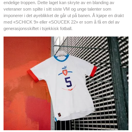
endelige troppen. Dette laget kan skryte av en blanding av
veteraner som spilte i sitt siste VM og unge talenter som
imponerer i det øyeblikket de går ut på banen. Å kjøpe en drakt
med «SCHICK 9» eller «SOUCEK 22» er som å få en del av
generasjonsskiftet i tsjekkisk fotball.