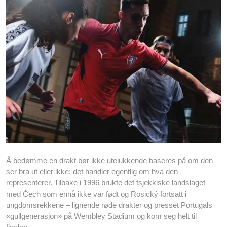
Å bedømme en drakt bør ikke utelukkende baseres på om den
ser bra ut eller ikke; det handler egentlig om hva den
representerer. Tilbake i 1996 brukte det tsjekkiske landslaget –
med Čech som ennå ikke var født og Rosický fortsatt i
ungdomsrekkene – lignende røde drakter og presset Portugals
«gullgenerasjon» på Wembley Stadium og kom seg helt til