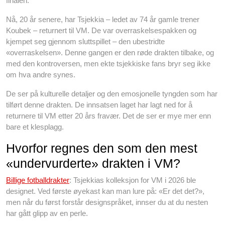
finalen.
Nå, 20 år senere, har Tsjekkia – ledet av 74 år gamle trener
Koubek – returnert til VM. De var overraskelsespakken og
kjempet seg gjennom sluttspillet – den ubestridte
«overraskelsen». Denne gangen er den røde drakten tilbake, og
med den kontroversen, men ekte tsjekkiske fans bryr seg ikke
om hva andre synes.
De ser på kulturelle detaljer og den emosjonelle tyngden som har
tilført denne drakten. De innsatsen laget har lagt ned for å
returnere til VM etter 20 års fravær. Det de ser er mye mer enn
bare et klesplagg.
Hvorfor regnes den som den mest
«undervurderte» drakten i VM?
Billige fotballdrakter
: Tsjekkias kolleksjon for VM i 2026 ble
designet. Ved første øyekast kan man lure på: «Er det det?»,
men når du først forstår designspråket, innser du at du nesten
har gått glipp av en perle.