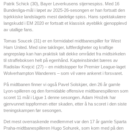
Patrik Schick (30), Bayer Leverkusens stjernespiss. Med 16
Bundesliga-mål i løpet av 2025-26-sesongen er han fortsatt den
tsjekkiske landslagets mest dødelige spiss. Hans spektakulære
langskudd i EM 2020 er fortsatt et klassisk øyeblikk gjenopplevd
av utallige fans.
Tomas Soucek (31) er en formidabel midtbanespiller for West
Ham United. Med sine taklinger, luftferdigheter og kraftige
angrepsløp kan han praktisk talt dekke området fra midtsirkelen
til straffeboksen helt på egenhånd. Kapteinsbindet bæres av
Radislav Krejcić (27) – en midtstopper for Premier League-laget
Wolverhampton Wanderers – som vil være ankeret i forsvaret.
På midtbanen finner vi også Pavel Solskjær, den 26 år gamle
Lyon-spilleren og den formidable offensive midtbanespilleren som
scoret 11 mål i Ligue 1 denne sesongen. Adam Hrožek har
gjenvunnet toppformen etter skaden, etter å ha scoret i den siste
treningskampen før sesongen.
Det mest overraskende medlemmet var den 17 år gamle Sparta
Praha-midtbanespilleren Hugo Sohurek, som kom med på den