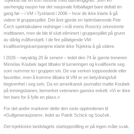
Tsjekkia har en kort historie med uavhengighet. Som en
uavhengig nasjon har det nasjonale fotballaget bare deltatt én
gang før – i VM i Tyskland i 2006 – hvor de ikke klarte å gå
videre til gruppespillet. Det året gjorde en hjelmbærende Petr
Čech spektakulære redninger i mål mens Rosický orkestrerte
midtbanen, men de ble til slutt eliminert i gruppespillet på grunn
av dårlig målforskjell. I de fire påfølgende VM-
kvalifiseringskampanjene klarte ikke Tsjekkia å gå videre.
I 2026 – nøyaktig 20 år senere – ledet den 74 år gamle treneren
Miroslav Koubek laget tilbake til turneringen og kvalifiserte seg
som nummer to i gruppen sin. De var verken toppseedede eller
favoritter, men å komme tilbake til VM er en betydningsfull
begivenhet i seg selv. Da en amerikansk journalist møtte Koubek
på treningsbanen, bemerket veteranen ganske enkelt: «Vi er ikke
her bare for å fylle en plass.»
For det andre markerer dette den siste opptredenen til
«Gullgenerasjonen», ledet av Patrik Schick og Souček.
Det tsjekkiske landslagets startoppstilling er på ingen måte svak.