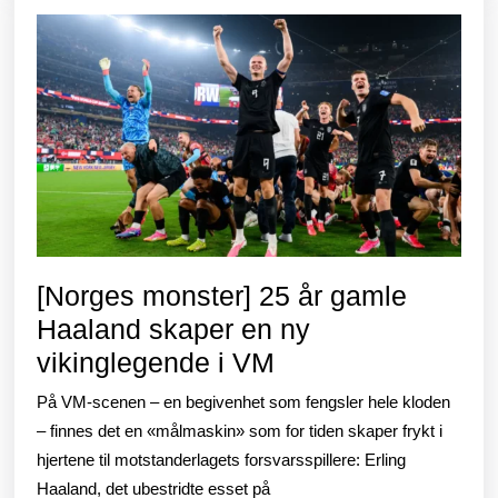
[Norges monster] 25 år gamle
Haaland skaper en ny
[Norges
vikinglegende i VM
monster]
På VM-scenen – en begivenhet som fengsler hele kloden
25
– finnes det en «målmaskin» som for tiden skaper frykt i
år
hjertene til motstanderlagets forsvarsspillere: Erling
Haaland, det ubestridte esset på
gamle