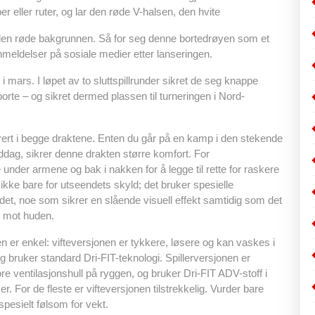
iper eller ruter, og lar den røde V-halsen, den hvite
 den røde bakgrunnen. Så for seg denne bortedrøyen som et
anmeldelser på sosiale medier etter lanseringen.
 i mars. I løpet av to sluttspillrunder sikret de seg knappe
rte – og sikret dermed plassen til turneringen i Nord-
egrert i begge draktene. Enten du går på en kamp i den stekende
ag, sikrer denne drakten større komfort. For
nder armene og bak i nakken for å legge til rette for raskere
ke bare for utseendets skyld; det bruker spesielle
ådet, noe som sikrer en slående visuell effekt samtidig som det
g mot huden.
n er enkel: vifteversjonen er tykkere, løsere og kan vaskes i
 bruker standard Dri-FIT-teknologi. Spillerversjonen er
e ventilasjonshull på ryggen, og bruker Dri-FIT ADV-stoff i
er. For de fleste er vifteversjonen tilstrekkelig. Vurder bare
 spesielt følsom for vekt.