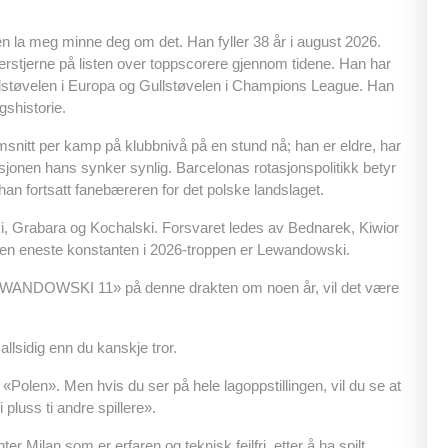
 la meg minne deg om det. Han fyller 38 år i august 2026.
erstjerne på listen over toppscorere gjennom tidene. Han har
llstøvelen i Europa og Gullstøvelen i Champions League. Han
gshistorie.
msnitt per kamp på klubbnivå på en stund nå; han er eldre, har
sjonen hans synker synlig. Barcelonas rotasjonspolitikk betyr
r han fortsatt fanebæreren for det polske landslaget.
i, Grabara og Kochalski. Forsvaret ledes av Bednarek, Kiwior
en eneste konstanten i 2026-troppen er Lewandowski.
«LEWANDOWSKI 11» på denne drakten om noen år, vil det være
allsidig enn du kanskje tror.
Polen». Men hvis du ser på hele lagoppstillingen, vil du se at
luss ti andre spillere».
ter Milan som er erfaren og teknisk feilfri, etter å ha spilt