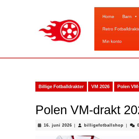
Skip
to
content
Home
Barn
Skip
Retro Fotballdrakt
to
content
Min konto
Billige Fotballdrakter
VM 2026
Polen VM-
Polen VM-drakt 20
16.
billige
16. juni 2026
billigefotballshop
|
|
juni
2026