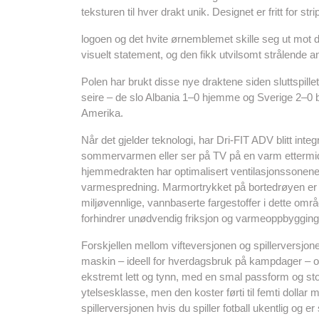
teksturen til hver drakt unik. Designet er fritt for str
logoen og det hvite ørnemblemet skille seg ut mot
visuelt statement, og den fikk utvilsomt strålende 
Polen har brukt disse nye draktene siden sluttspillet
seire – de slo Albania 1–0 hjemme og Sverige 2–0 bo
Amerika.
Når det gjelder teknologi, har Dri-FIT ADV blitt int
sommervarmen eller ser på TV på en varm ettermidd
hjemmedrakten har optimalisert ventilasjonssonene u
varmespredning. Marmortrykket på bortedrøyen er ik
miljøvennlige, vannbaserte fargestoffer i dette omr
forhindrer unødvendig friksjon og varmeoppbyggin
Forskjellen mellom vifteversjonen og spillerversjone
maskin – ideell for hverdagsbruk på kampdager – og
ekstremt lett og tynn, med en smal passform og stor
ytelsesklasse, men den koster førti til femti dollar m
spillerversjonen hvis du spiller fotball ukentlig og er