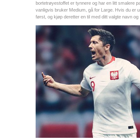
bortetrøyestoffet er tynnere og har en litt smalere p
vanligvis bruker Medium, gå for Large. Hvis du er u
først, og kjøp deretter en til med ditt valgte navn 