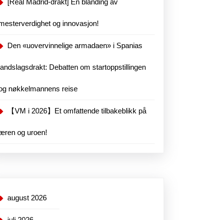
[Real Madrid-drakt] En blanding av
mesterverdighet og innovasjon!
Den «uovervinnelige armadaen» i Spanias
landslagsdrakt: Debatten om startoppstillingen
og nøkkelmannens reise
【VM i 2026】Et omfattende tilbakeblikk på
æren og uroen!
august 2026
juli 2026