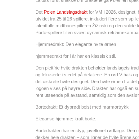
La oss først snakke om draktene:ga Polen en spe
Det
Polen Landslagsdrakt
for VM i 2026, designet, 
utvidet fra 25 til 26 spillere, inkludert flere som s
talentfulle midtbanespilleren Žižinski og den solide
Porto-spillere til en svært dynamisk reklamekampa
Hjemmedrakt: Den elegante hvite ørnen
hjemmedrakt for i år har en klassisk stil.
Den plettfrie hvite drakten beholder landslagets t
og fokuserte i stedet på detaljene. En rød V-hals og 
det diskrete hvite designet. Den hvite ørnen fra de
logoen vises på høyre side. Drakten har også en subti
rent utseende på avstand, samtidig som den avsløre
Bortedrakt: Et dyprødt beist med marmortrykk
Eleganse hjemme; kraft borte.
Bortedrakten har en dyp, juveltonet rødfarge. Den
dekker hele drakten – som ligner de hvite årene so