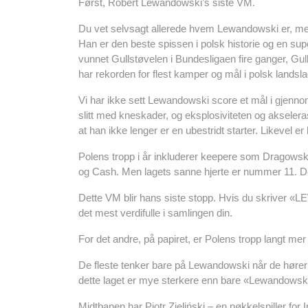
Først, Robert Lewandowski’s siste VM.
Du vet selvsagt allerede hvem Lewandowski er, men
Han er den beste spissen i polsk historie og en sup
vunnet Gullstøvelen i Bundesligaen fire ganger, Gu
har rekorden for flest kamper og mål i polsk landsla
Vi har ikke sett Lewandowski score et mål i gjenno
slitt med kneskader, og eksplosiviteten og akselera
at han ikke lenger er en ubestridt starter. Likevel e
Polens tropp i år inkluderer keepere som Dragowsk
og Cash. Men lagets sanne hjerte er nummer 11. D
Dette VM blir hans siste stopp. Hvis du skriver 
det mest verdifulle i samlingen din.
For det andre, på papiret, er Polens tropp langt mer 
De fleste tenker bare på Lewandowski når de hører «
dette laget er mye sterkere enn bare «Lewandowski p
Midtbanen har Piotr Zieliński – en nøkkelspiller for In