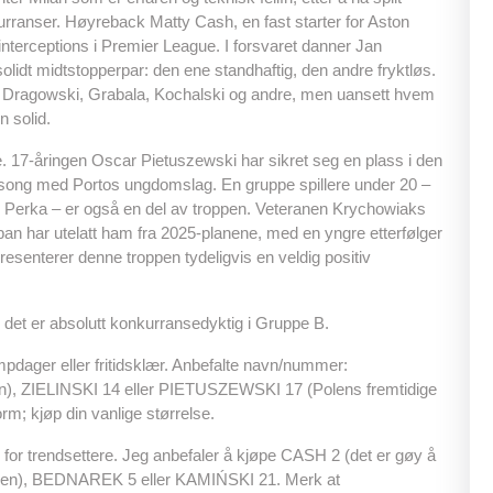
rranser. Høyreback Matty Cash, en fast starter for Aston
interceptions i Premier League. I forsvaret danner Jan
lidt midtstopperpar: den ene standhaftig, den andre fryktløs.
om Dragowski, Grabala, Kochalski og andre, men uansett hvem
n solid.
ne. 17-åringen Oscar Pietuszewski har sikret seg en plass i den
esong med Portos ungdomslag. En gruppe spillere under 20 –
z Perka – er også en del av troppen. Veteranen Krychowiaks
ban har utelatt ham fra 2025-planene, med en yngre etterfølger
esenterer denne troppen tydeligvis en veldig positiv
n det er absolutt konkurransedyktig i Gruppe B.
mpdager eller fritidsklær. Anbefalte navn/nummer:
), ZIELINSKI 14 eller PIETUSZEWSKI 17 (Polens fremtidige
rm; kjøp din vanlige størrelse.
g for trendsettere. Jeg anbefaler å kjøpe CASH 2 (det er gøy å
yggen), BEDNAREK 5 eller KAMIŃSKI 21. Merk at