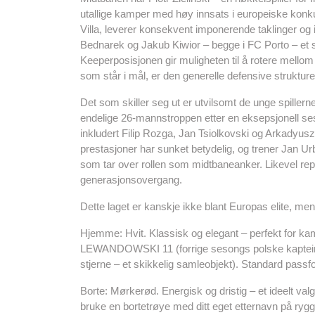
utallige kamper med høy innsats i europeiske konku
Villa, leverer konsekvent imponerende taklinger og 
Bednarek og Jakub Kiwior – begge i FC Porto – et so
Keeperposisjonen gir muligheten til å rotere mell
som står i mål, er den generelle defensive strukture
Det som skiller seg ut er utvilsomt de unge spiller
endelige 26-mannstroppen etter en eksepsjonell s
inkludert Filip Rozga, Jan Tsiolkovski og Arkadyus
prestasjoner har sunket betydelig, og trener Jan Ur
som tar over rollen som midtbaneanker. Likevel repr
generasjonsovergang.
Dette laget er kanskje ikke blant Europas elite, me
Hjemme: Hvit. Klassisk og elegant – perfekt for ka
LEWANDOWSKI 11 (forrige sesongs polske kaptein
stjerne – et skikkelig samleobjekt). Standard passfo
Borte: Mørkerød. Energisk og dristig – et ideelt val
bruke en bortetrøye med ditt eget etternavn på r