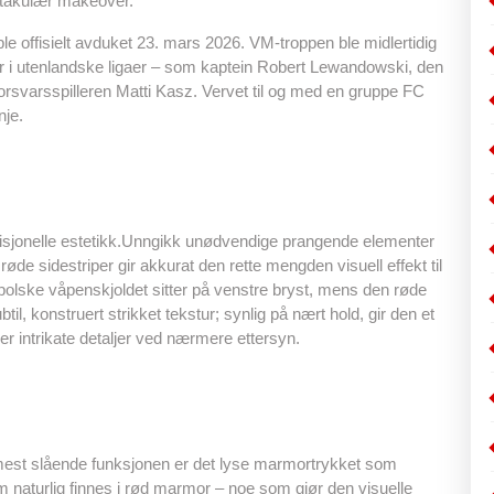
ktakulær makeover.
ble offisielt avduket 23. mars 2026. VM-troppen ble midlertidig
piller i utenlandske ligaer – som kaptein Robert Lewandowski, den
 forsvarsspilleren Matti Kasz. Vervet til og med en gruppe FC
nje.
radisjonelle estetikk.Unngikk unødvendige prangende elementer
røde sidestriper gir akkurat den rette mengden visuell effekt til
t polske våpenskjoldet sitter på venstre bryst, mens den røde
l, konstruert strikket tekstur; synlig på nært hold, gir den et
r intrikate detaljer ved nærmere ettersyn.
 mest slående funksjonen er det lyse marmortrykket som
m naturlig finnes i rød marmor – noe som gjør den visuelle