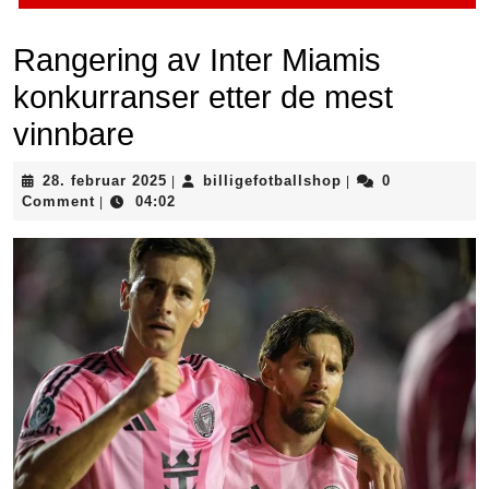
Rangering av Inter Miamis
konkurranser etter de mest
vinnbare
28.
billigefotballshop
28. februar 2025
billigefotballshop
0
|
|
februar
Comment
04:02
|
2025