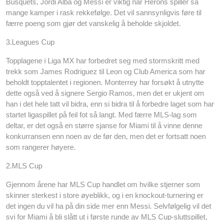
Busquets, Jordi Alba og Messi er viktig når Herons spiller så
mange kamper i rask rekkefølge. Det vil sannsynligvis føre til
færre poeng som gjør det vanskelig å beholde skjoldet.
3.Leagues Cup
Topplagene i Liga MX har forbedret seg med stormskritt med
trekk som James Rodriguez til Leon og Club America som har
beholdt topptalentet i regionen. Monterrey har forsøkt å utnytte
dette også ved å signere Sergio Ramos, men det er ukjent om
han i det hele tatt vil bidra, enn si bidra til å forbedre laget som har
startet ligaspillet på feil fot så langt. Med færre MLS-lag som
deltar, er det også en større sjanse for Miami til å vinne denne
konkurransen enn noen av de før den, men det er fortsatt noen
som rangerer høyere.
2.MLS Cup
Gjennom årene har MLS Cup handlet om hvilke stjerner som
skinner sterkest i store øyeblikk, og i en knockout-turnering er
det ingen du vil ha på din side mer enn Messi. Selvfølgelig vil det
svi for Miami å bli slått ut i første runde av MLS Cup-sluttspillet,