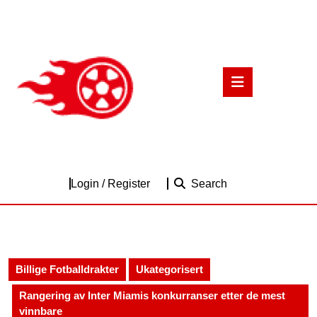
Skip
to
content
Skip
to
Open
content
Button
Login
Login / Register
Search
/
Register
Billige Fotballdrakter
Ukategorisert
Rangering av Inter Miamis konkurranser etter de mest
vinnbare