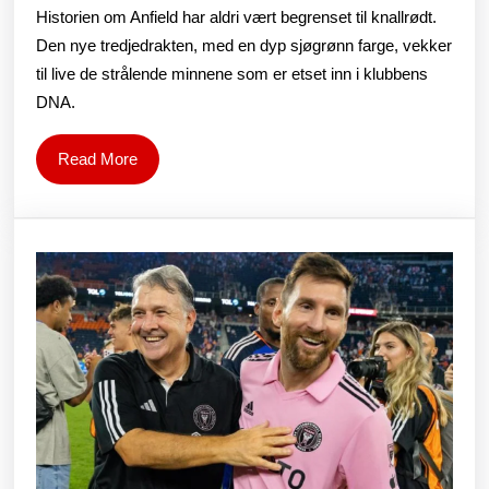
Tredjedr
Historien om Anfield har aldri vært begrenset til knallrødt.
for
Den nye tredjedrakten, med en dyp sjøgrønn farge, vekker
2025/26
til live de strålende minnene som er etset inn i klubbens
DNA.
genspejl
en
Read
Read More
klassisk
More
fortid