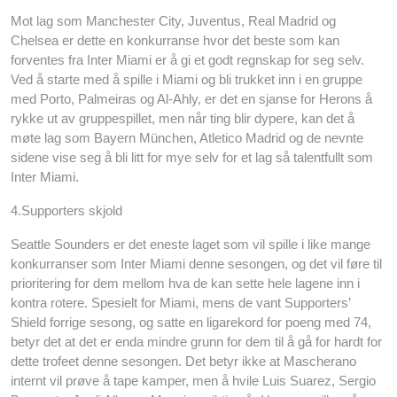
Mot lag som Manchester City, Juventus, Real Madrid og
Chelsea er dette en konkurranse hvor det beste som kan
forventes fra Inter Miami er å gi et godt regnskap for seg selv.
Ved å starte med å spille i Miami og bli trukket inn i en gruppe
med Porto, Palmeiras og Al-Ahly, er det en sjanse for Herons å
rykke ut av gruppespillet, men når ting blir dypere, kan det å
møte lag som Bayern München, Atletico Madrid og de nevnte
sidene vise seg å bli litt for mye selv for et lag så talentfullt som
Inter Miami.
4.Supporters skjold
Seattle Sounders er det eneste laget som vil spille i like mange
konkurranser som Inter Miami denne sesongen, og det vil føre til
prioritering for dem mellom hva de kan sette hele lagene inn i
kontra rotere. Spesielt for Miami, mens de vant Supporters’
Shield forrige sesong, og satte en ligarekord for poeng med 74,
betyr det at det er enda mindre grunn for dem til å gå for hardt for
dette trofeet denne sesongen. Det betyr ikke at Mascherano
internt vil prøve å tape kamper, men å hvile Luis Suarez, Sergio