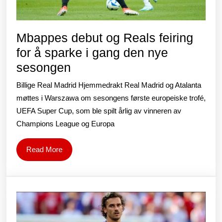
Mbappes debut og Reals feiring
for å sparke i gang den nye
Mbappes
sesongen
debut
Billige Real Madrid Hjemmedrakt Real Madrid og Atalanta
og
møttes i Warszawa om sesongens første europeiske trofé,
Reals
UEFA Super Cup, som ble spilt årlig av vinneren av
Champions League og Europa
feiring
for
Read
Read More
å
More
sparke
i
gang
den