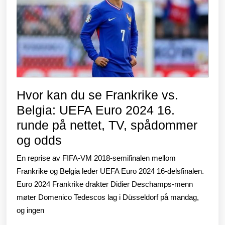
nye
sesongen
Hvor kan du se Frankrike vs.
Belgia: UEFA Euro 2024 16.
runde på nettet, TV, spådommer
Hvor
og odds
kan
En reprise av FIFA-VM 2018-semifinalen mellom
du
Frankrike og Belgia leder UEFA Euro 2024 16-delsfinalen.
se
Euro 2024 Frankrike drakter Didier Deschamps-menn
møter Domenico Tedescos lag i Düsseldorf på mandag,
Frankrike
og ingen
vs.