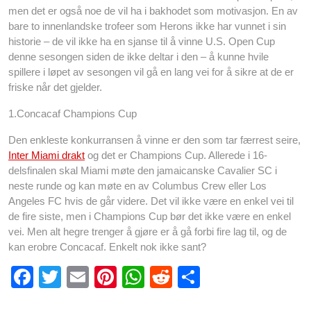
men det er også noe de vil ha i bakhodet som motivasjon. En av
bare to innenlandske trofeer som Herons ikke har vunnet i sin
historie – de vil ikke ha en sjanse til å vinne U.S. Open Cup
denne sesongen siden de ikke deltar i den – å kunne hvile
spillere i løpet av sesongen vil gå en lang vei for å sikre at de er
friske når det gjelder.
1.Concacaf Champions Cup
Den enkleste konkurransen å vinne er den som tar færrest seire,
Inter Miami drakt
og det er Champions Cup. Allerede i 16-
delsfinalen skal Miami møte den jamaicanske Cavalier SC i
neste runde og kan møte en av Columbus Crew eller Los
Angeles FC hvis de går videre. Det vil ikke være en enkel vei til
de fire siste, men i Champions Cup bør det ikke være en enkel
vei. Men alt hegre trenger å gjøre er å gå forbi fire lag til, og de
kan erobre Concacaf. Enkelt nok ikke sant?
F
T
E
Pi
W
R
S
a
wi
m
nt
h
e
h