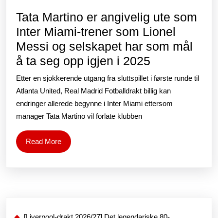
Tata Martino er angivelig ute som
Inter Miami-trener som Lionel
Messi og selskapet har som mål
Tata
å ta seg opp igjen i 2025
Martino
Etter en sjokkerende utgang fra sluttspillet i første runde til
er
Atlanta United, Real Madrid Fotballdrakt billig kan
angivelig
endringer allerede begynne i Inter Miami ettersom
manager Tata Martino vil forlate klubben
ute
som
Read
Read More
Inter
More
Miami-
trener
som
Lionel
[Liverpool-drakt 2026/27] Det legendariske 80-