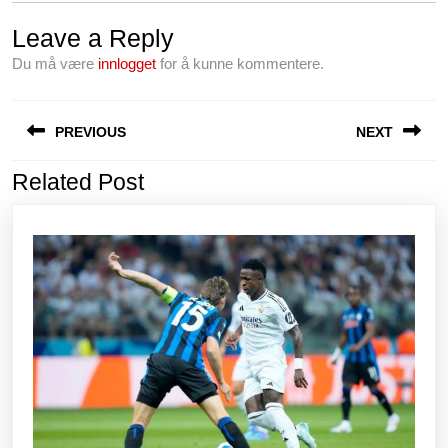
c
tt
ail
er
at
d
ar
Leave a Reply
e
er
e
s
di
e
Du må være
innlogget
for å kunne kommentere.
b
st
A
t
o
p
Innleggsnavigasjon
PREVIOUS
NEXT
o
p
k
Related Post
Previous
Next
post:
post: