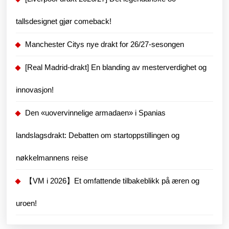
Messi
og
tallsdesignet gjør comeback!
selskapet
Manchester Citys nye drakt for 26/27-sesongen
har
som
[Real Madrid-drakt] En blanding av mesterverdighet og
mål
innovasjon!
å
ta
Den «uovervinnelige armadaen» i Spanias
seg
landslagsdrakt: Debatten om startoppstillingen og
opp
igjen
nøkkelmannens reise
i
【VM i 2026】Et omfattende tilbakeblikk på æren og
2025
uroen!