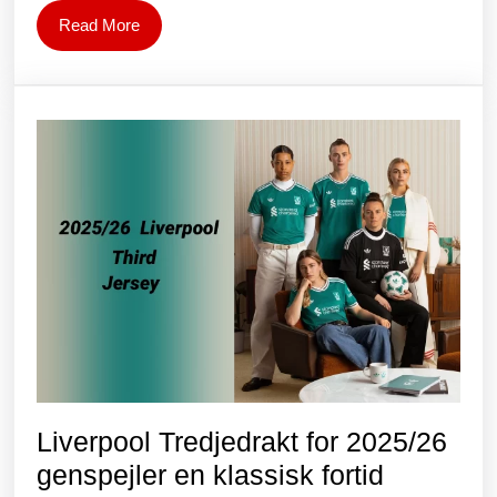
Belgia:
Read
Read More
UEFA
More
Euro
2024
16.
runde
på
nettet,
TV,
spådommer
og
odds
Liverpool Tredjedrakt for 2025/26
Liverpool
genspejler en klassisk fortid