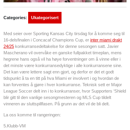
Categories:
Ukategorisert
Med seier over Sporting Kansas City tirsdag for å komme seg til
16-delsfinalen i Concacaf Champions Cup, er
inter miami drakt
24/25
konkurransedeltakelse for denne sesongen satt. Javier
Mascherano vil overvåke en ganske fullpakket timeplan, mens
hegrene hans også vil ha høye forventninger om å vinne eller i
det minste være konkurransedyktige i alle konkurransene sine.
Det kan være lettere sagt enn gjort, og derfor er det et godt
tidspunkt å ta en titt på hva Miami er involvert i og hvordan de
kan forventes å gjøre i hver konkurranse. Teknisk sett er Major
League Soccer delt inn i to konkurranser, hvor Supporters ‘Shield
blir gitt til den vanlige sesongmesteren og MLS Cup tildelt
vinneren av sluttspillfasen. På grunn av det vil de bli delt.
La oss komme til rangeringen:
5.Klubb-VM