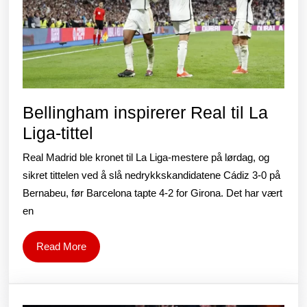
ute
av
løpet?
Bellingham inspirerer Real til La
Bellingham
Liga-tittel
inspirerer
Real Madrid ble kronet til La Liga-mestere på lørdag, og
Real
sikret tittelen ved å slå nedrykkskandidatene Cádiz 3-0 på
til
Bernabeu, før Barcelona tapte 4-2 for Girona. Det har vært
en
La
Liga-
Read
Read More
tittel
More