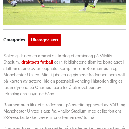
Categories:
Ukategorisert
Solen gikk ned en dramatisk lørdag ettermiddag på Vitality
Stadium,
draktsett fotball
der tilfeldighetene tilsmilte bortelaget i
sluttminuttene av en opphetet kamp mellom Bournemouth og
Manchester United. Midt i jubelen og gispene fra fansen som satt
på kanten av setene, ble en potensiell vending i historien dinglet
foran øynene på Cherries, bare for å bli revet bort av
teknologiens usynlige hånd.
Bournemouth fikk et straffespark på overtid opphevet av VAR, og
Manchester United slapp fra Vitality Stadium med et lite fortjent
2-2-resultat takket være Bruno Fernandes’ to mål.
Dommer Tony Harrington pekte på straffemerket fem minutter på