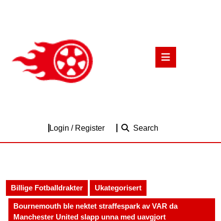
Skip
to
content
Skip
to
Open
content
Button
Login
Login / Register
Search
/
Register
Billige Fotballdrakter
Ukategorisert
Bournemouth ble nektet straffespark av VAR da
Manchester United slapp unna med uavgjort