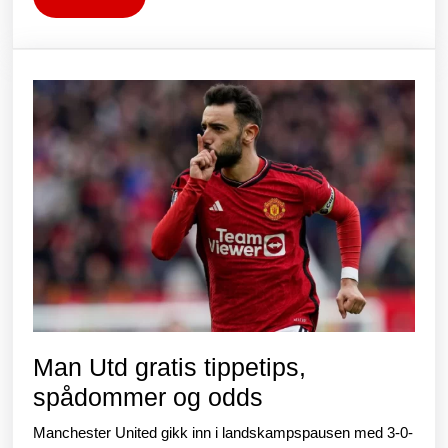
klu
More
Spu
Man Utd gratis tippetips,
Man
spådommer og odds
Utd
Manchester United gikk inn i landskampspausen med 3-0-