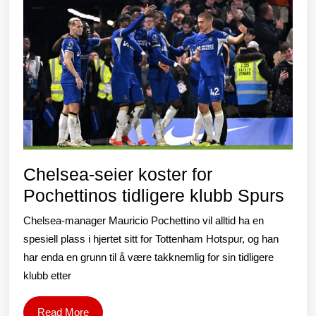
Chelsea-seier koster for
Che
Pochettinos tidligere klubb Spurs
seie
Chelsea-manager Mauricio Pochettino vil alltid ha en
kost
spesiell plass i hjertet sitt for Tottenham Hotspur, og han
for
har enda en grunn til å være takknemlig for sin tidligere
klubb etter
Poc
tidl
Read
Read More