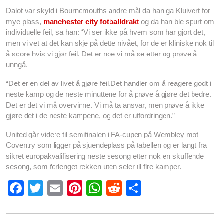
Dalot var skyld i Bournemouths andre mål da han ga Kluivert for
mye plass,
manchester city fotballdrakt
og da han ble spurt om
individuelle feil, sa han: “Vi ser ikke på hvem som har gjort det,
men vi vet at det kan skje på dette nivået, for de er kliniske nok til
å score hvis vi gjør feil. Det er noe vi må se etter og prøve å
unngå.
“Det er en del av livet å gjøre feil.Det handler om å reagere godt i
neste kamp og de neste minuttene for å prøve å gjøre det bedre.
Det er det vi må overvinne. Vi må ta ansvar, men prøve å ikke
gjøre det i de neste kampene, og det er utfordringen.”
United går videre til semifinalen i FA-cupen på Wembley mot
Coventry som ligger på sjuendeplass på tabellen og er langt fra
sikret europakvalifisering neste sesong etter nok en skuffende
sesong, som forlenget rekken uten seier til fire kamper.
F
T
E
Pi
W
R
S
a
wi
m
nt
h
e
h
c
tt
ail
er
at
d
ar