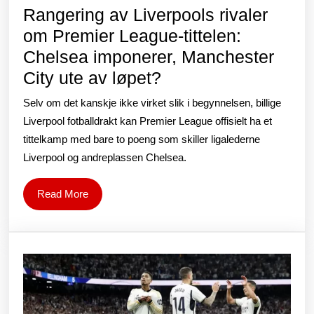
Rangering av Liverpools rivaler
om Premier League-tittelen:
Chelsea imponerer, Manchester
Rangering
City ute av løpet?
av
Selv om det kanskje ikke virket slik i begynnelsen, billige
Liverpools
Liverpool fotballdrakt kan Premier League offisielt ha et
rivaler
tittelkamp med bare to poeng som skiller ligalederne
Liverpool og andreplassen Chelsea.
om
Premier
Read
Read More
League-
More
tittelen:
Chelsea
imponerer,
Manchester
City