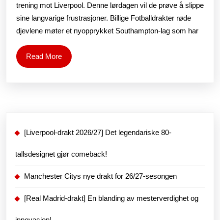
gratis
trening mot Liverpool. Denne lørdagen vil de prøve å slippe
tippetips,
sine langvarige frustrasjoner. Billige Fotballdrakter røde
djevlene møter et nyopprykket Southampton-lag som har
spådommer
og
Read
Read More
odds
More
[Liverpool-drakt 2026/27] Det legendariske 80-
tallsdesignet gjør comeback!
Manchester Citys nye drakt for 26/27-sesongen
[Real Madrid-drakt] En blanding av mesterverdighet og
innovasjon!