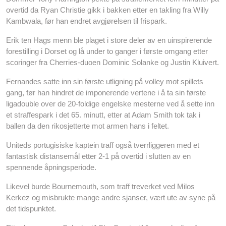
overtid da Ryan Christie gikk i bakken etter en takling fra Willy
Kambwala, før han endret avgjørelsen til frispark.
Erik ten Hags menn ble plaget i store deler av en uinspirerende
forestilling i Dorset og lå under to ganger i første omgang etter
scoringer fra Cherries-duoen Dominic Solanke og Justin Kluivert.
Fernandes satte inn sin første utligning på volley mot spillets
gang, før han hindret de imponerende vertene i å ta sin første
ligadouble over de 20-foldige engelske mesterne ved å sette inn
et straffespark i det 65. minutt, etter at Adam Smith tok tak i
ballen da den rikosjetterte mot armen hans i feltet.
Uniteds portugisiske kaptein traff også tverrliggeren med et
fantastisk distansemål etter 2-1 på overtid i slutten av en
spennende åpningsperiode.
Likevel burde Bournemouth, som traff treverket ved Milos
Kerkez og misbrukte mange andre sjanser, vært ute av syne på
det tidspunktet.