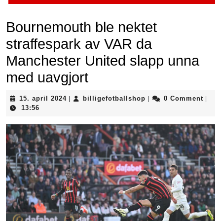
Bournemouth ble nektet
straffespark av VAR da
Manchester United slapp unna
med uavgjort
15.
billigefotballshop
15. april 2024
billigefotballshop
0 Comment
|
|
|
april
13:56
2024