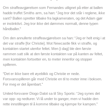
Om straffeavgjørelsen som Fernandes utlignet på etter at ballen
hadde truffet Smiths arm, sa han: “Jeg tror det står i reglene, ikke
sant? Ballen spretter tilbake fra lagkameraten, og det Adam gjør
er instinktivt. Jeg tror ikke det dømmes normalt, denne typen
håndballer.”
Om den annullerte straffeavgjørelsen sa han: “Jeg er helt enig i at
det var straffe [for Christie]. Mot Newcastle fikk vi straffe, og
kontakten startet utenfor feltet. Men [i dag] ble den første
rammen satt slik at den første kontakten var på kanten av feltet,
men kontakten fortsetter en, to meter innenfor og stopper
spilleren.
“Det er ikke bare ett øyeblikk og Christie er nede.
Forsvarsspilleren går med Christie en til to meter inne i boksen.
For meg er det åpenbart.”
United-forsvarer Diogo Dalot sa til Sky Sports: “Jeg synes det
var opp- og nedturer. Vi lå under to ganger, men vi hadde den
rette innstillingen til å komme tilbake og kjempe for kampen.”