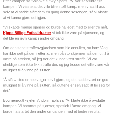
Etter kampen sa Solanke til Sky Sports: “Vi var selvsikre før
kampen. Vi visste at det ville bli en tøff kamp, men vi sa til oss
selv at vi hadde slått dem én gang denne sesongen, så vi visste
at vi kunne gjøre det igjen.
“Vi skapte mange sjanser og burde ha ledet med to eller tre mål,
Kjøpe Billige Fotballdrakter
vi tok ikke vare på sjansene, og
det ble en jevn kamp i andre omgang.
Om den sene straffeavgjørelsen som ble annullert, sa han: “Jeg
har ikke sett på den i ettertid, men på storskjermen så den ut til å
være på streken, så jeg tror det kunne vært straffe. Vi var
uheldige som ikke fikk straffe der, og jeg trodde det ville være vår
mulighet til å vinne på slutten.
“Å slå United er noe vi gjerne vil gjøre, og det hadde vært en god
mulighet til å vinne på slutten, så guttene er selvsagt litt lei seg for
det.”
Bournemouth-sjefen Andoni Iraola sa: “Vi klarte ikke å avslutte
kampen. Vi bommet på sjanser, spesielt i første omgang. Vi
burde ha startet den andre omgangen med et bedre resultat.