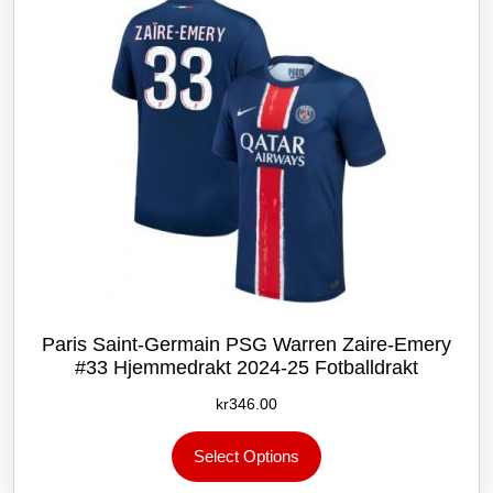
velges
på
produktsiden
Paris Saint-Germain PSG Warren Zaire-Emery
#33 Hjemmedrakt 2024-25 Fotballdrakt
kr
346.00
Dette
Select Options
produktet
har