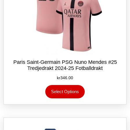
Paris Saint-Germain PSG Nuno Mendes #25
Tredjedrakt 2024-25 Fotballdrakt
kr
346.00
Dette
Select Options
produktet
har
flere
varianter.
Alternativene
kan