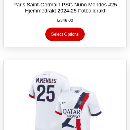
Paris Saint-Germain PSG Nuno Mendes #25
Hjemmedrakt 2024-25 Fotballdrakt
kr
346.00
Dette
Select Options
produktet
har
flere
varianter.
Alternativene
kan
velges
på
produktsiden