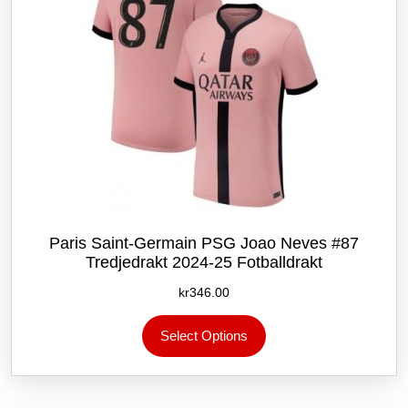
produktsiden
Paris Saint-Germain PSG Joao Neves #87
Tredjedrakt 2024-25 Fotballdrakt
kr
346.00
Dette
Select Options
produktet
har
flere
varianter.