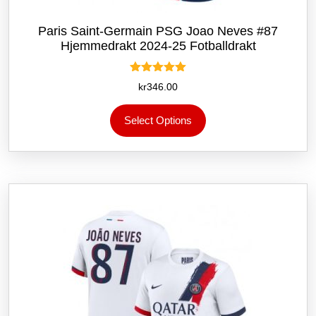
Paris Saint-Germain PSG Joao Neves #87
Hjemmedrakt 2024-25 Fotballdrakt
Vurdert
kr
346.00
5.00
av 5
Dette
Select Options
produktet
har
flere
varianter.
Alternativene
kan
velges
på
produktsiden