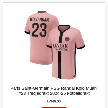
Alternativene
kan
velges
på
produktsiden
Paris Saint-Germain PSG Randal Kolo Muani
#23 Tredjedrakt 2024-25 Fotballdrakt
kr
346.00