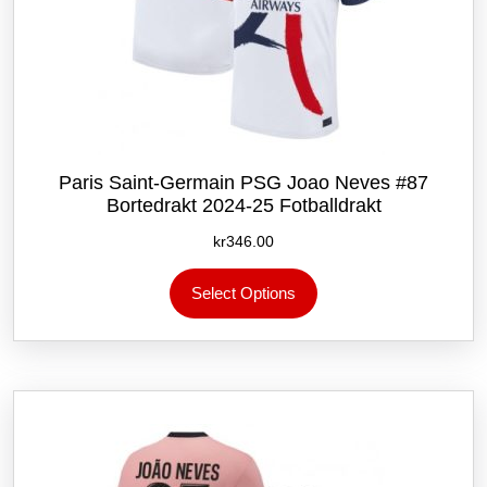
Paris Saint-Germain PSG Joao Neves #87
Bortedrakt 2024-25 Fotballdrakt
kr
346.00
Dette
Select Options
produktet
har
flere
varianter.
Alternativene
kan
velges
på