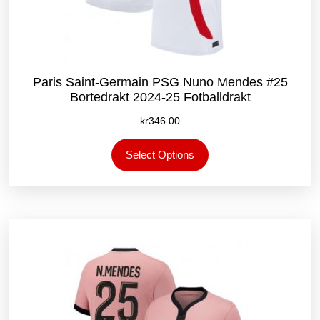
Paris Saint-Germain PSG Nuno Mendes #25
Bortedrakt 2024-25 Fotballdrakt
kr
346.00
Dette
Select Options
produktet
har
flere
varianter.
Alternativene
kan
velges
på
produktsiden