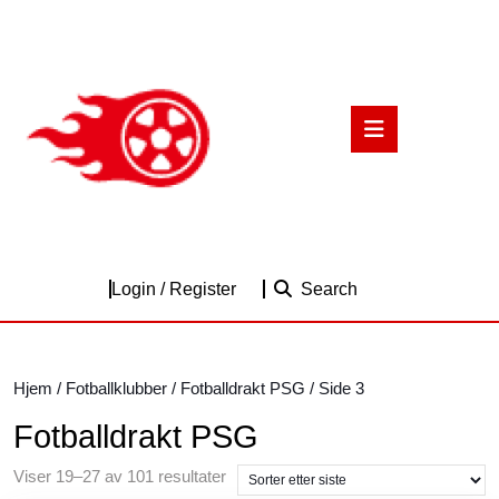
Skip
to
content
Skip
to
Open
content
Button
Login
Login / Register
Search
/
Register
Hjem
/
Fotballklubber
/
Fotballdrakt PSG
/ Side 3
Fotballdrakt PSG
Sortert
Viser 19–27 av 101 resultater