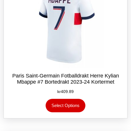
Paris Saint-Germain Fotballdrakt Herre Kylian
Mbappe #7 Bortedrakt 2023-24 Kortermet
kr
409.89
Dette
Select Options
produktet
har
flere
varianter.