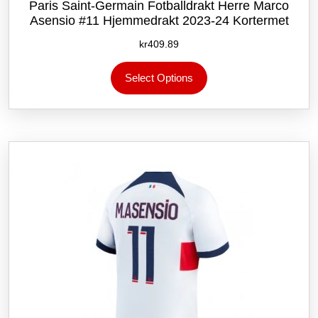
Paris Saint-Germain Fotballdrakt Herre Marco
Asensio #11 Hjemmedrakt 2023-24 Kortermet
kr
409.89
Dette
Select Options
produktet
har
flere
varianter.
Alternativene
kan
velges
på
produktsiden