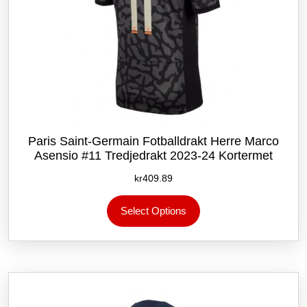
Paris Saint-Germain Fotballdrakt Herre Marco
Asensio #11 Tredjedrakt 2023-24 Kortermet
kr
409.89
Dette
Select Options
produktet
har
flere
varianter.
Alternativene
kan
velges