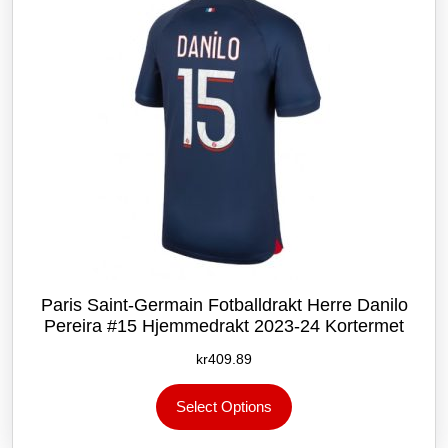
på
produktsiden
Paris Saint-Germain Fotballdrakt Herre Danilo
Pereira #15 Hjemmedrakt 2023-24 Kortermet
kr
409.89
Dette
Select Options
produktet
har