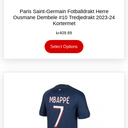
Paris Saint-Germain Fotballdrakt Herre
Ousmane Dembele #10 Tredjedrakt 2023-24
Kortermet
kr
409.89
Dette
Select Options
produktet
har
flere
varianter.
Alternativene
kan
velges
på
produktsiden