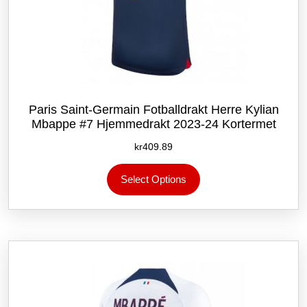
Paris Saint-Germain Fotballdrakt Herre Kylian
Mbappe #7 Hjemmedrakt 2023-24 Kortermet
kr
409.89
Dette
Select Options
produktet
har
flere
varianter.
Alternativene
kan
velges
på
produktsiden