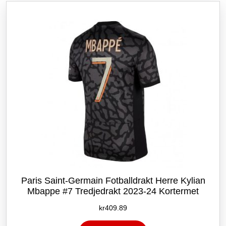
Alternativene
kan
velges
på
produktsiden
Paris Saint-Germain Fotballdrakt Herre Kylian
Mbappe #7 Tredjedrakt 2023-24 Kortermet
kr
409.89
Dette