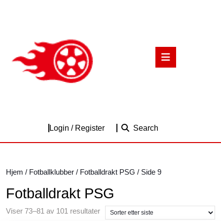
Skip
to
content
Skip
to
Open
content
Button
Login
Login / Register
Search
/
Register
Hjem
/
Fotballklubber
/
Fotballdrakt PSG
/ Side 9
Fotballdrakt PSG
Sortert
Viser 73–81 av 101 resultater