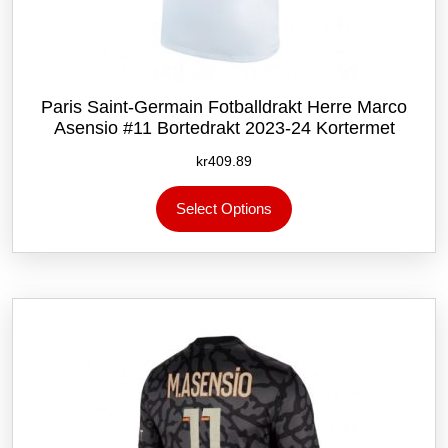
Paris Saint-Germain Fotballdrakt Herre Marco
Asensio #11 Bortedrakt 2023-24 Kortermet
kr
409.89
Dette
Select Options
produktet
har
flere
varianter.
Alternativene
kan
velges
på
produktsiden