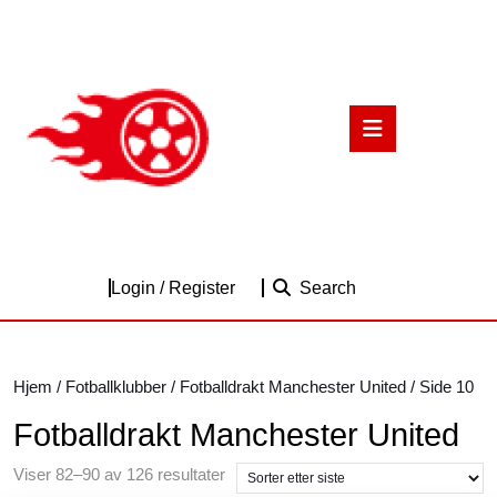
Skip
to
content
Skip
to
Open
content
Button
Login
Login / Register
Search
/
Register
Hjem
/
Fotballklubber
/
Fotballdrakt Manchester United
/ Side 10
Fotballdrakt Manchester United
Sortert
Viser 82–90 av 126 resultater