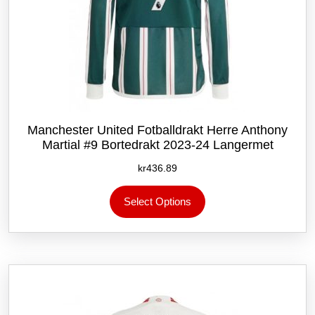
Manchester United Fotballdrakt Herre Anthony
Martial #9 Bortedrakt 2023-24 Langermet
kr
436.89
Dette
Select Options
produktet
har
flere
varianter.
Alternativene
kan
velges
på