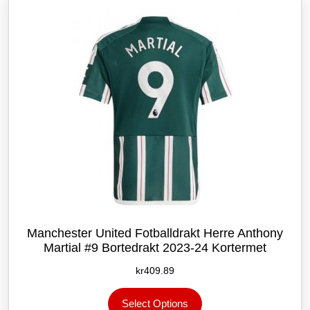
kan
velges
på
produktsiden
Manchester United Fotballdrakt Herre Anthony
Martial #9 Bortedrakt 2023-24 Kortermet
kr
409.89
Dette
Select Options
produktet