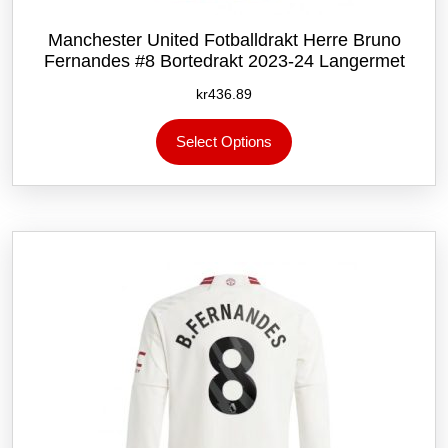
Manchester United Fotballdrakt Herre Bruno
Fernandes #8 Bortedrakt 2023-24 Langermet
kr
436.89
Dette
Select Options
produktet
har
flere
varianter.
Alternativene
kan
velges
på
produktsiden