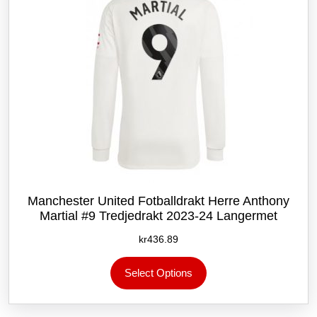
produktsiden
Manchester United Fotballdrakt Herre Anthony
Martial #9 Tredjedrakt 2023-24 Langermet
kr
436.89
Dette
Select Options
produktet
har
flere