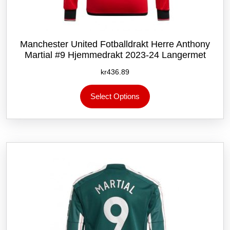
Manchester United Fotballdrakt Herre Anthony
Martial #9 Hjemmedrakt 2023-24 Langermet
kr
436.89
Dette
Select Options
produktet
har
flere
varianter.
Alternativene
kan
velges
på
produktsiden