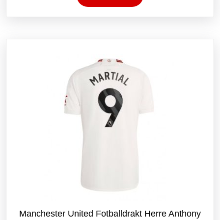
har
flere
varianter.
Alternativene
kan
velges
på
produktsiden
Manchester United Fotballdrakt Herre Anthony