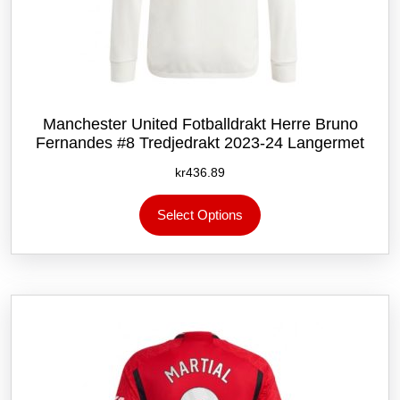
Manchester United Fotballdrakt Herre Bruno
Fernandes #8 Tredjedrakt 2023-24 Langermet
kr
436.89
Dette
Select Options
produktet
har
flere
varianter.
Alternativene
kan
velges
på
produktsiden