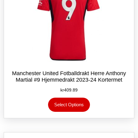
Manchester United Fotballdrakt Herre Anthony
Martial #9 Hjemmedrakt 2023-24 Kortermet
kr
409.89
Dette
Select Options
produktet
har
flere
varianter.
Alternativene