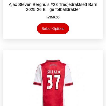
Ajax Steven Berghuis #23 Tredjedraktsett Barn
2025-26 Billige fotballdrakter
kr
356.00
Dette
Select Options
produktet
har
flere
varianter.
Alternativene
kan
velges
på
produktsiden