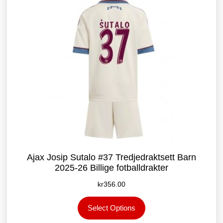
velges
på
produktsiden
Ajax Josip Sutalo #37 Tredjedraktsett Barn
2025-26 Billige fotballdrakter
kr
356.00
Dette
Select Options
produktet
har