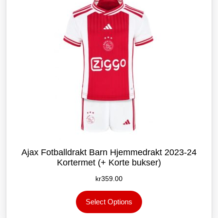
velges
på
produktsiden
Ajax Fotballdrakt Barn Hjemmedrakt 2023-24
Kortermet (+ Korte bukser)
kr
359.00
Dette
Select Options
produktet
har