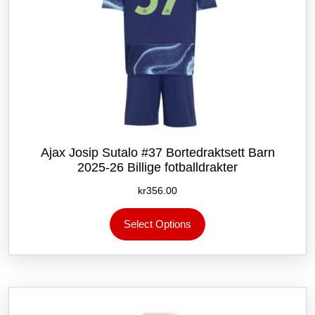
Ajax Josip Sutalo #37 Bortedraktsett Barn
2025-26 Billige fotballdrakter
kr
356.00
Dette
Select Options
produktet
har
flere
varianter.
Alternativene
kan