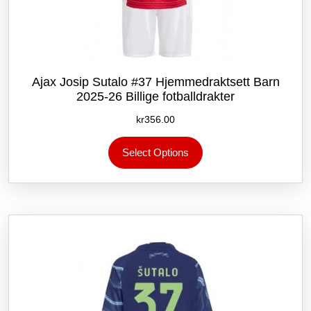
Ajax Josip Sutalo #37 Hjemmedraktsett Barn
2025-26 Billige fotballdrakter
kr
356.00
Dette
Select Options
produktet
har
flere
varianter.
Alternativene
kan
velges
på
produktsiden