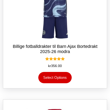
Billige fotballdrakter til Barn Ajax Bortedrakt
2025-26 modra
Vurdert
kr
356.00
5.00
av 5
Dette
Select Options
produktet
har
flere
varianter.
Alternativene
kan