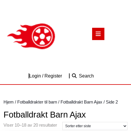
Skip
to
content
Skip
to
Open
content
Button
Login
Login / Register
Search
/
Register
Hjem
/
Fotballdrakter til barn
/
Fotballdrakt Barn Ajax
/ Side 2
Fotballdrakt Barn Ajax
Sortert
Viser 10–18 av 20 resultater