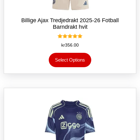
Billige Ajax Tredjedrakt 2025-26 Fotball
Barndrakt hvit
Vurdert
kr
356.00
5.00
av 5
Dette
Select Options
produktet
har
flere
varianter.
Alternativene
kan
velges
på
produktsiden