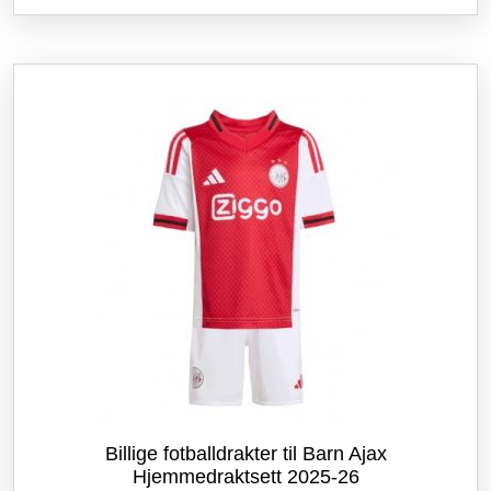
flere
varianter.
Alternativene
kan
velges
på
produktsiden
Billige fotballdrakter til Barn Ajax
Hjemmedraktsett 2025-26